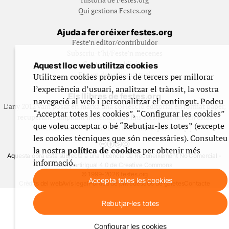
Qui gestiona Festes.org
Ajuda a fer créixer festes.org
Feste’n editor/contribuidor
Subscriu-t’hi/Feste’n mecenes
Contracta publicitat
Aquest lloc web utilitza cookies
Fes un donatiu puntual
Utilitzem cookies pròpies i de tercers per millorar
l’experiència d’usuari, analitzar el trànsit, la vostra
Els llibres de festes.org
navegació al web i personalitzar el contingut. Podeu
L’any 2012 vam posar en marxa una col·lecció editorial en format paper,
“Acceptar totes les cookies”, “Configurar les cookies”
recuperant i ampliant materials que fins aleshores havien estat
que voleu acceptar o bé “Rebutjar-les totes” (excepte
exclusivament accessibles al nostre espai web. [+]
les cookies tècniques que són necessàries). Consulteu
la nostra
política de cookies
per obtenir més
Aquesta obra està subjecta a una llicència de Reconeixement No Comercial -
informació.
CompartirIgual 4.0 de Creative Commons
© 1999-2026 festes.org
Accepta totes les cookies
Crèdits del web
Avís legal
Política de privadesa
Ús de galetes
Contacte
Rebutjar-les totes
Configurar les cookies