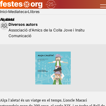
Inici
Mediateca
Llibres
Alça l'aleta!
Diversos autors
Associació d'Amics de la Colla Jove i Insitu
Comunicació
Alça l'aleta! és un viatge en el temps. L'oncle Macari
retrocedeix prop de 200 anys, al segle XIX, i es troba el Ball de