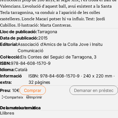
Valencians. L'evolució d'aquest ball, avui existent a la Santa
Tecla tarragonina, va conduir a l'aparició de les colles
castelleres. L'oncle Macari potser hi va influir. Text: Jordi
Cubillos. Il·lustració: Marta Contreras.
Lloc de publicació:
Tarragona
Data de publicació:
2015
Editorial:
Associació d'Amics de la Colla Jove i Insitu
Comunicació
Col·lecció:
Els Contes del Seguici de Tarragona, 3
ISBN:
978-84-608-1570-9
Idioma:
Català
Informació
ISBN: 978-84-608-1570-9 · 240 x 220 mm ·
extra:
32 pàgines
Preu:
10€
Comprar
Demanar en préstec
Comparteix
Imprimir
De la mateixa temàtica
Llibres