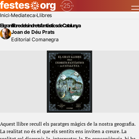
Inici
Mediateca
Llibres
El gran llibre dels indrets fantàstics de Catalunya
Joan de Déu Prats
Editorial Comanegra
Aquest llibre recull els paratges màgics de la nostra geografia.
La realitat no és el que els sentits ens inviten a creure. La
realitat cal discernir-la, interpretar-la. En conseqüència, hi ha