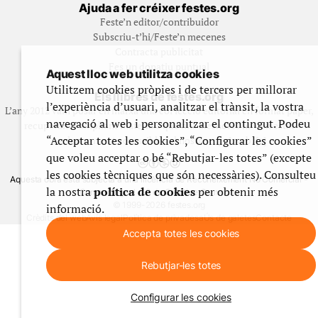
Ajuda a fer créixer festes.org
Feste’n editor/contribuidor
Subscriu-t’hi/Feste’n mecenes
Contracta publicitat
Fes un donatiu puntual
Aquest lloc web utilitza cookies
Utilitzem cookies pròpies i de tercers per millorar
Els llibres de festes.org
l’experiència d’usuari, analitzar el trànsit, la vostra
L’any 2012 vam posar en marxa una col·lecció editorial en format paper,
navegació al web i personalitzar el contingut. Podeu
recuperant i ampliant materials que fins aleshores havien estat
“Acceptar totes les cookies”, “Configurar les cookies”
exclusivament accessibles al nostre espai web. [+]
que voleu acceptar o bé “Rebutjar-les totes” (excepte
les cookies tècniques que són necessàries). Consulteu
Aquesta obra està subjecta a una llicència de Reconeixement No Comercial -
la nostra
política de cookies
per obtenir més
CompartirIgual 4.0 de Creative Commons
© 1999-2026 festes.org
informació.
Crèdits del web
Avís legal
Política de privadesa
Ús de galetes
Contacte
Accepta totes les cookies
Rebutjar-les totes
Configurar les cookies