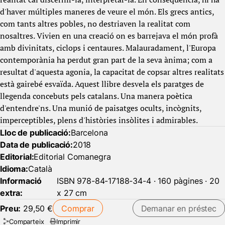
d'haver múltiples maneres de veure el món. Els grecs antics,
com tants altres pobles, no destriaven la realitat com
nosaltres. Vivien en una creació on es barrejava el món profà
amb divinitats, ciclops i centaures. Malauradament, l'Europa
contemporània ha perdut gran part de la seva ànima; com a
resultat d'aquesta agonia, la capacitat de copsar altres realitats
està gairebé esvaïda. Aquest llibre desvela els paratges de
llegenda concebuts pels catalans. Una manera poètica
d'entendre'ns. Una munió de paisatges ocults, incògnits,
imperceptibles, plens d'històries insòlites i admirables.
Lloc de publicació:
Barcelona
Data de publicació:
2018
Editorial:
Editorial Comanegra
Idioma:
Català
Informació
ISBN 978-84-17188-34-4 · 160 pàgines · 20
extra:
x 27 cm
Preu:
29,50 €
Comprar
Demanar en préstec
Comparteix
Imprimir