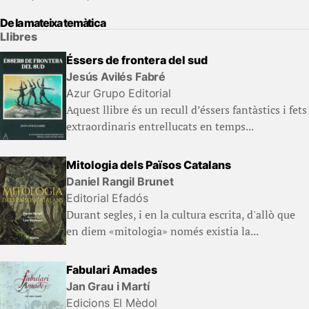
De la mateixa temàtica
Llibres
Éssers de frontera del sud
Jesús Avilés Fabré
Azur Grupo Editorial
Aquest llibre és un recull d’éssers fantàstics i fets
extraordinaris entrellucats en temps...
Mitologia dels Països Catalans
Daniel Rangil Brunet
Editorial Efadós
Durant segles, i en la cultura escrita, d'allò que
en diem «mitologia» només existia la...
Fabulari Amades
Jan Grau i Martí
Edicions El Mèdol