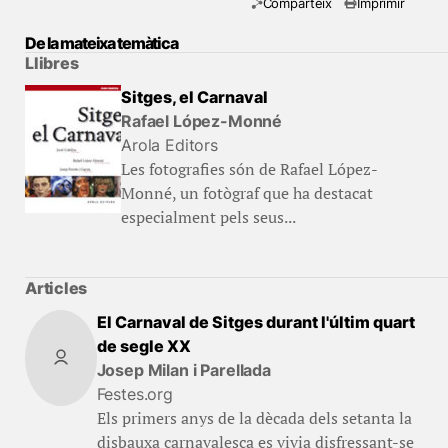
Comparteix
Imprimir
De la mateixa temàtica
Llibres
Sitges, el Carnaval
Rafael López-Monné
Arola Editors
Les fotografies són de Rafael López-
Monné, un fotògraf que ha destacat
especialment pels seus...
Articles
El Carnaval de Sitges durant l'últim quart
de segle XX
Josep Milan i Parellada
Festes.org
Els primers anys de la dècada dels setanta la
disbauxa carnavalesca es vivia disfressant-se