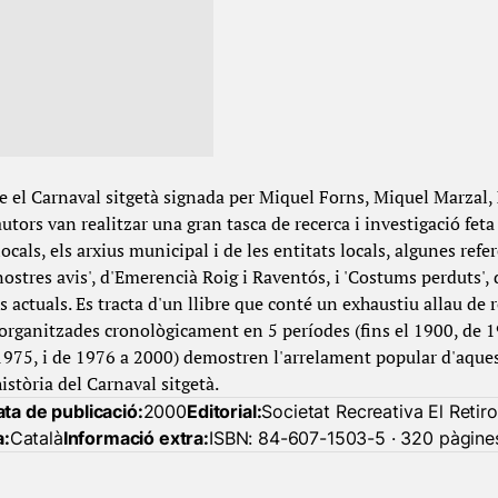
 el Carnaval sitgetà signada per Miquel Forns, Miquel Marzal, 
utors van realitzar una gran tasca de recerca i investigació feta
cals, els arxius municipal i de les entitats locals, algunes refer
nostres avis', d'Emerencià Roig i Raventós, i 'Costums perduts', d
s actuals. Es tracta d'un llibre que conté un exhaustiu allau de r
organitzades cronològicament en 5 períodes (fins el 1900, de 
975, i de 1976 a 2000) demostren l'arrelament popular d'aquest
història del Carnaval sitgetà.
ta de publicació:
2000
Editorial:
Societat Recreativa El Retir
a:
Català
Informació extra:
ISBN: 84-607-1503-5 · 320 pàgine