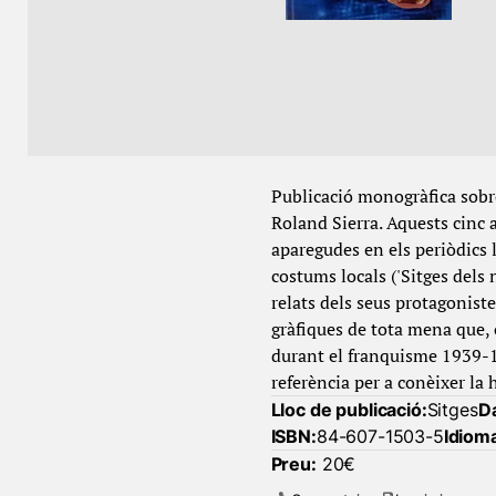
Publicació monogràfica sobre
Roland Sierra. Aquests cinc a
aparegudes en els periòdics lo
costums locals ('Sitges dels 
relats dels seus protagoniste
gràfiques de tota mena que, 
durant el franquisme 1939-1
referència per a conèixer la 
Lloc de publicació:
Sitges
Da
ISBN:
84-607-1503-5
Idiom
Preu:
20€