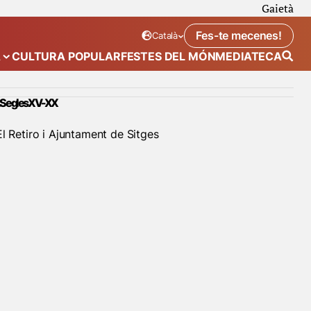
Gaietà
Fes-te mecenes!
Català
Idioma seleccionat:
. Canviar idioma
A
CULTURA POPULAR
FESTES DEL MÓN
MEDIATECA
 de “Calendari”
Mostra el submenú de “Ecosistema”
s. Segles XV-XX
l Retiro i Ajuntament de Sitges