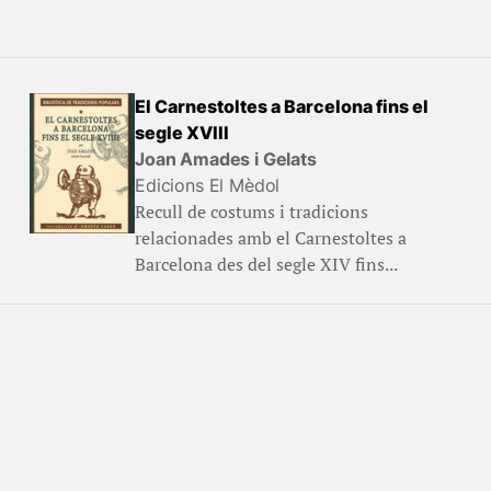
El Carnestoltes a Barcelona fins el
segle XVIII
Joan Amades i Gelats
Edicions El Mèdol
Recull de costums i tradicions
relacionades amb el Carnestoltes a
Barcelona des del segle XIV fins...