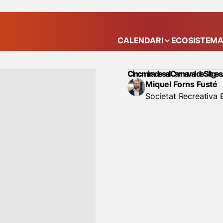
CALENDARI
ECOSISTEM
Mostra el submenú
Cinc mirades al Carnaval de Sitge
Miquel Forns Fusté
Societat Recreativa E