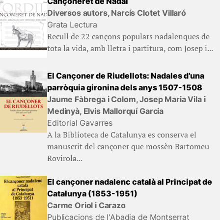
Cançoneret de Nadal
Diversos autors, Narcís Clotet Villaró
Grata Lectura
Recull de 22 cançons populars nadalenques de
tota la vida, amb lletra i partitura, com Josep i...
El Cançoner de Riudellots: Nadales d’una
parròquia gironina dels anys 1507-1508
Jaume Fàbrega i Colom, Josep Maria Vila i
Medinyà, Elvis Mallorquí Garcia
Editorial Gavarres
A la Biblioteca de Catalunya es conserva el
manuscrit del cançoner que mossèn Bartomeu
Rovirola...
El cançoner nadalenc català al Principat de
Catalunya (1853-1951)
Carme Oriol i Carazo
Publicacions de l'Abadia de Montserrat