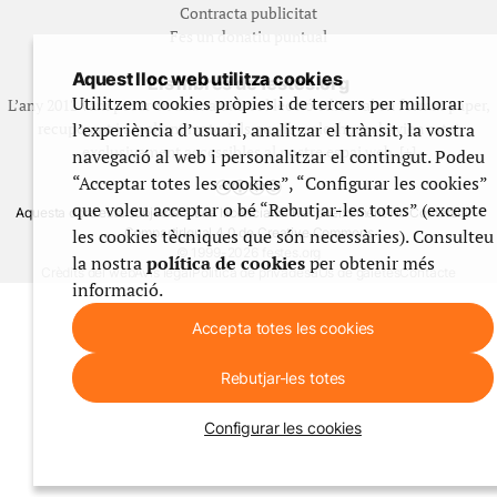
Contracta publicitat
Fes un donatiu puntual
Aquest lloc web utilitza cookies
Els llibres de festes.org
Utilitzem cookies pròpies i de tercers per millorar
L’any 2012 vam posar en marxa una col·lecció editorial en format paper,
l’experiència d’usuari, analitzar el trànsit, la vostra
recuperant i ampliant materials que fins aleshores havien estat
exclusivament accessibles al nostre espai web. [+]
navegació al web i personalitzar el contingut. Podeu
“Acceptar totes les cookies”, “Configurar les cookies”
que voleu acceptar o bé “Rebutjar-les totes” (excepte
Aquesta obra està subjecta a una llicència de Reconeixement No Comercial -
les cookies tècniques que són necessàries). Consulteu
CompartirIgual 4.0 de Creative Commons
© 1999-2026 festes.org
la nostra
política de cookies
per obtenir més
Crèdits del web
Avís legal
Política de privadesa
Ús de galetes
Contacte
informació.
Accepta totes les cookies
Rebutjar-les totes
Configurar les cookies