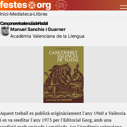
Inici
Mediateca
Llibres
Cançoneret valencià de Nadal
Manuel Sanchis i Guarner
Acadèmia Valenciana de la Llengua
Aquest treball es publicà originàriament l'any 1960 a València
i es va reeditar l'any 1973 per l'Editorial Gorg, amb una
reedició molt revisada i ampliada. Ara l'Acadèmia valenciana