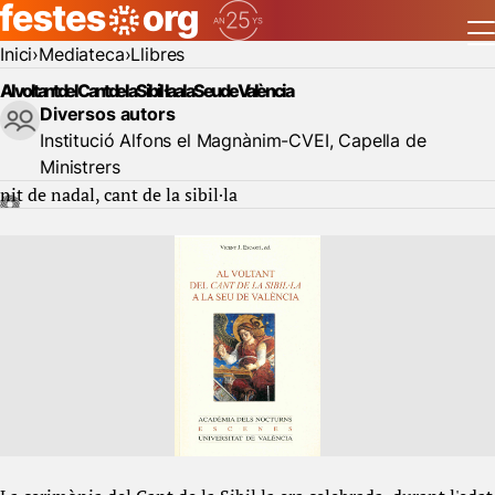
Inici
Mediateca
Llibres
Al voltant del Cant de la Sibil·la a la Seu de València
Diversos autors
Institució Alfons el Magnànim-CVEI, Capella de
Ministrers
nit de nadal
cant de la sibil·la