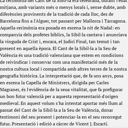
La cerimònia del Cant de la Sibil·la era celebrada, durant l'edat
mitjana, amb variants més o menys locals i, sense dubte, amb
diferències provinents de la tradició de cada lloc, des de
Barcelona fins a l'Alguer, tot passant per Mallorca i Tarragona.
Aquella cerimònia era posada en escena la nit de Nadal: en
companyia dels profetes bíblics, la Sibil·la cantava i anunciava
la vinguda de Crist i, encara, el Judici Final, tan temut i tan
present en aquella època. El Cant de la Sibil·la a la Seu de
València és una tradició valenciana que estem en condicions
de reivindicar i conservar com una manifestació més de la
nostra cultura local i compartida amb altres terres de la nostra
geografia històrica. La interpretació que, de fa uns anys, posa
en escena la Capella de Ministrers, dirigida per Carles
Magraner, és l'evidència de la seua vitalitat, que fa prefigurar
un bon futur valencià per a aquesta representació d'origen
medieval. En aquest volum s'ha intentat aportar més llum al
passat del Cant de la Sibil·la a la Seu de València, donar
testimoni del seu present i potenciar-la en el seu recorregut
futur. Presentació i edició a càrrec de Vicent J. Escartí.