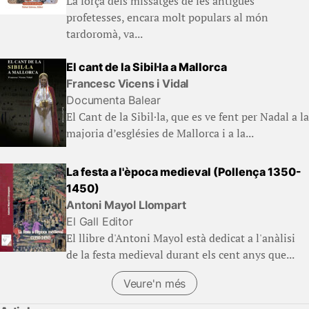
La força dels missatges de les antigues
profetesses, encara molt populars al món
tardoromà, va...
El cant de la Sibil·la a Mallorca
Francesc Vicens i Vidal
Documenta Balear
El Cant de la Sibil·la, que es ve fent per Nadal a la
majoria d’esglésies de Mallorca i a la...
La festa a l'època medieval (Pollença 1350-
1450)
Antoni Mayol Llompart
El Gall Editor
El llibre d'Antoni Mayol està dedicat a l'anàlisi
de la festa medieval durant els cent anys que...
Veure'n més