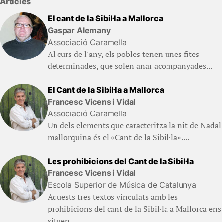
Articles
El cant de la Sibil·la a Mallorca
Gaspar Alemany
Associació Caramella
Al curs de l'any, els pobles tenen unes fites
determinades, que solen anar acompanyades...
El Cant de la Sibil·la a Mallorca
Francesc Vicens i Vidal
Associació Caramella
Un dels elements que caracteritza la nit de Nadal
mallorquina és el «Cant de la Sibil·la»....
Les prohibicions del Cant de la Sibil·la
Francesc Vicens i Vidal
Escola Superior de Música de Catalunya
Aquests tres textos vinculats amb les
prohibicions del cant de la Sibil·la a Mallorca ens
situen...