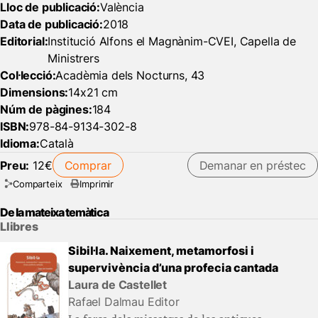
Lloc de publicació:
València
Data de publicació:
2018
Editorial:
Institució Alfons el Magnànim-CVEI, Capella de
Ministrers
Col·lecció:
Acadèmia dels Nocturns, 43
Dimensions:
14x21 cm
Núm de pàgines:
184
ISBN:
978-84-9134-302-8
Idioma:
Català
Preu:
12€
Comprar
Demanar en préstec
Comparteix
Imprimir
De la mateixa temàtica
Llibres
Sibil·la. Naixement, metamorfosi i
supervivència d’una profecia cantada
Laura de Castellet
Rafael Dalmau Editor