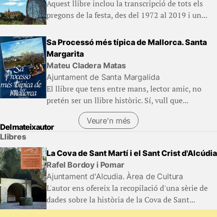
Aquest llibre inclou la transcripció de tots els
pregons de la festa, des del 1972 al 2019 i un...
Sa Processó més típica de Mallorca. Santa
Margarita
Mateu Cladera Matas
Ajuntament de Santa Margalida
El llibre que tens entre mans, lector amic, no
pretén ser un llibre històric. Sí, vull que...
Veure'n més
Del mateix autor
Llibres
La Cova de Sant Martí i el Sant Crist d'Alcúdia
Rafel Bordoy i Pomar
Ajuntament d'Alcudia. Àrea de Cultura
L'autor ens ofereix la recopilació d'una sèrie de
dades sobre la història de la Cova de Sant...