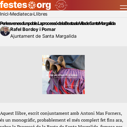
Inici
Mediateca
Llibres
Per les venes d'un poble. La processó de la Beata a la Vila de Santa Margalida
Rafel Bordoy i Pomar
Ajuntament de Santa Margalida
Aquest llibre, escrit conjuntament amb Antoni Mas Forners,
és un monogràfic, probablement el més complert fet fins ara,
sobre la Processó de la Beata de Santa Margalida, famosa per