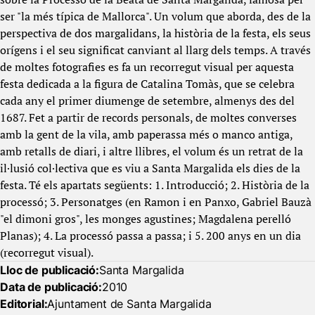
ser "la més típica de Mallorca". Un volum que aborda, des de la
perspectiva de dos margalidans, la història de la festa, els seus
orígens i el seu significat canviant al llarg dels temps. A través
de moltes fotografies es fa un recorregut visual per aquesta
festa dedicada a la figura de Catalina Tomàs, que se celebra
cada any el primer diumenge de setembre, almenys des del
1687. Fet a partir de records personals, de moltes converses
amb la gent de la vila, amb paperassa més o manco antiga,
amb retalls de diari, i altre llibres, el volum és un retrat de la
il·lusió col·lectiva que es viu a Santa Margalida els dies de la
festa. Té els apartats següents: 1. Introducció; 2. Història de la
processó; 3. Personatges (en Ramon i en Panxo, Gabriel Bauzà
"el dimoni gros", les monges agustines; Magdalena perelló
Planas); 4. La processó passa a passa; i 5. 200 anys en un dia
(recorregut visual).
Lloc de publicació:
Santa Margalida
Data de publicació:
2010
Editorial:
Ajuntament de Santa Margalida