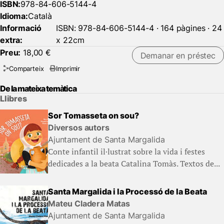
ISBN:
978-84-606-5144-4
Idioma:
Català
Informació
ISBN: 978-84-606-5144-4 · 164 pàgines · 24
extra:
x 22cm
Preu:
18,00 €
Demanar en préstec
Comparteix
Imprimir
De la mateixa temàtica
Llibres
Sor Tomasseta on sou?
Diversos autors
Ajuntament de Santa Margalida
Conte infantil il·lustrat sobre la vida i festes
dedicades a la beata Catalina Tomàs. Textos de...
Santa Margalida i la Processó de la Beata
Mateu Cladera Matas
Ajuntament de Santa Margalida