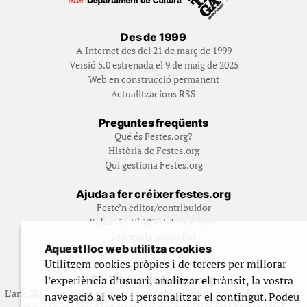
Des de 1999
A Internet des del 21 de març de 1999
Versió 5.0 estrenada el 9 de maig de 2025
Web en construcció permanent
Actualitzacions RSS
Preguntes freqüents
Qué és Festes.org?
Història de Festes.org
Qui gestiona Festes.org
Ajuda a fer créixer festes.org
Feste’n editor/contribuidor
Subscriu-t’hi/Feste’n mecenes
Contracta publicitat
Aquest lloc web utilitza cookies
Fes un donatiu puntual
Utilitzem cookies pròpies i de tercers per millorar
l’experiència d’usuari, analitzar el trànsit, la vostra
Els llibres de festes.org
L’any 2012 vam posar en marxa una col·lecció editorial en format paper,
navegació al web i personalitzar el contingut. Podeu