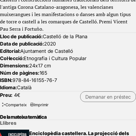
l'antiga Corona Catalano-aragonesa, les valencianes
muixerangues i les manifestacions o danses amb algun tipus
de torre o castell a les comarques de Castelló. Premi Vicent
Pau Serra i Fortuño.
Lloc de publicació:
Castelló de la Plana
Data de publicació:
2020
Editorial:
Ajuntament de Castelló
Col·lecció:
Etnografia i Cultura Popular
Dimensions:
24x17 cm
Núm de pàgines:
165
ISBN:
978-84-16155-76-7
Idioma:
Català
Preu:
4€
Demanar en préstec
Comparteix
Imprimir
De la mateixa temàtica
Llibres
Enciclopèdia castellera. La projecció dels