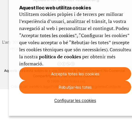
Feste’n editor/contribuidor
Aquest lloc web utilitza cookies
Subscriu-t’hi/Feste’n mecenes
Utilitzem cookies pròpies i de tercers per millorar
Contracta publicitat
l’experiència d’usuari, analitzar el trànsit, la vostra
Fes un donatiu puntual
navegació al web i personalitzar el contingut. Podeu
“Acceptar totes les cookies”, “Configurar les cookies”
Els llibres de festes.org
que voleu acceptar o bé “Rebutjar-les totes” (excepte
L’any 2012 vam posar en marxa una col·lecció editorial en format paper,
recuperant i ampliant materials que fins aleshores havien estat
les cookies tècniques que són necessàries). Consulteu
exclusivament accessibles al nostre espai web. [+]
la nostra
política de cookies
per obtenir més
informació.
Aquesta obra està subjecta a una llicència de Reconeixement No Comercial -
Accepta totes les cookies
CompartirIgual 4.0 de Creative Commons
© 1999-2026 festes.org
Crèdits del web
Avís legal
Política de privadesa
Ús de galetes
Contacte
Rebutjar-les totes
Configurar les cookies