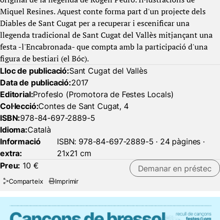
Miquel Resines. Aquest conte forma part d'un projecte dels
Diables de Sant Cugat per a recuperar i escenificar una
llegenda tradicional de Sant Cugat del Vallès mitjançant una
festa -l'Encabronada- que compta amb la participació d'una
figura de bestiari (el Bóc).
Lloc de publicació:
Sant Cugat del Vallès
Data de publicació:
2017
Editorial:
Profeslo (Promotora de Festes Locals)
Col·lecció:
Contes de Sant Cugat, 4
ISBN:
978-84-697-2889-5
Idioma:
Català
Informació
ISBN: 978-84-697-2889-5 · 24 pàgines ·
extra:
21x21 cm
Preu:
10 €
Demanar en préstec
Comparteix
Imprimir