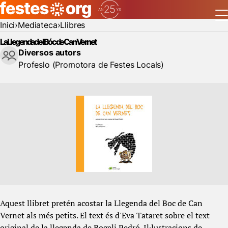
Inici
Mediateca
Llibres
La Llegenda del Bóc de Can Vernet
Diversos autors
Profeslo (Promotora de Festes Locals)
Aquest llibret pretén acostar la Llegenda del Boc de Can
Vernet als més petits. El text és d'Eva Tataret sobre el text
original de la llegenda de Rogeli Pedró. Il·lustracions de