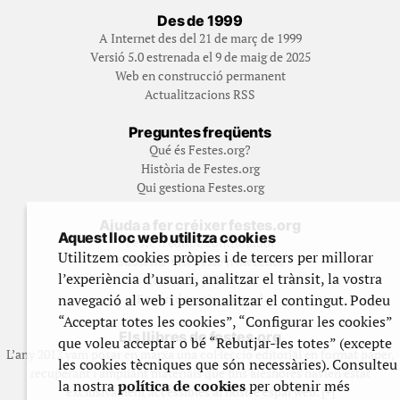
Des de 1999
A Internet des del 21 de març de 1999
Versió 5.0 estrenada el 9 de maig de 2025
Web en construcció permanent
Actualitzacions RSS
Preguntes freqüents
Qué és Festes.org?
Història de Festes.org
Qui gestiona Festes.org
Ajuda a fer créixer festes.org
Aquest lloc web utilitza cookies
Feste’n editor/contribuidor
Utilitzem cookies pròpies i de tercers per millorar
Subscriu-t’hi/Feste’n mecenes
l’experiència d’usuari, analitzar el trànsit, la vostra
Contracta publicitat
navegació al web i personalitzar el contingut. Podeu
Fes un donatiu puntual
“Acceptar totes les cookies”, “Configurar les cookies”
Els llibres de festes.org
que voleu acceptar o bé “Rebutjar-les totes” (excepte
L’any 2012 vam posar en marxa una col·lecció editorial en format paper,
les cookies tècniques que són necessàries). Consulteu
recuperant i ampliant materials que fins aleshores havien estat
la nostra
política de cookies
per obtenir més
exclusivament accessibles al nostre espai web. [+]