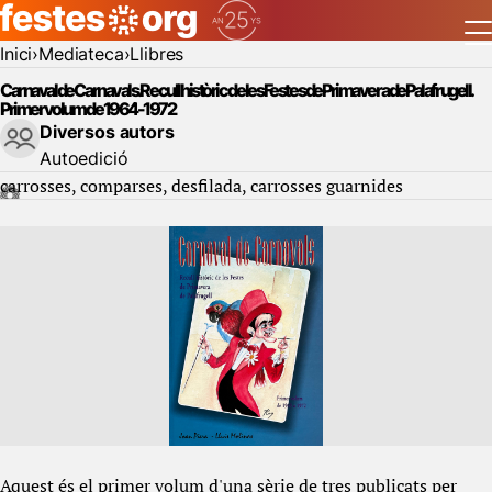
Inici
Mediateca
Llibres
Carnaval de Carnavals. Recull històric de les Festes de Primavera de Palafrugell.
Primer volum de 1964-1972
Diversos autors
Autoedició
carrosses
comparses
desfilada
carrosses guarnides
Aquest és el primer volum d'una sèrie de tres publicats per