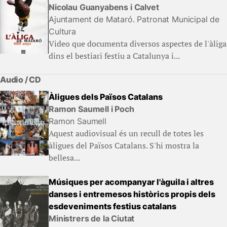
Nicolau Guanyabens i Calvet
Ajuntament de Mataró. Patronat Municipal de
Cultura
Video que documenta diversos aspectes de l'àliga
dins el bestiari festiu a Catalunya i...
Audio / CD
Àligues dels Països Catalans
Ramon Saumell i Poch
Ramon Saumell
Aquest audiovisual és un recull de totes les
àligues del Països Catalans. S'hi mostra la
bellesa...
Músiques per acompanyar l'àguila i altres
danses i entremesos històrics propis dels
esdeveniments festius catalans
Ministrers de la Ciutat