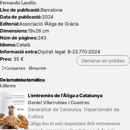
Fernando Landín.
Lloc de publicació:
Barcelona
Data de publicació:
2024
Editorial:
Associació l’Àliga de Gràcia
Dimensions:
19x26 cm
Núm de pàgines:
243
Idioma:
Català
Informació extra:
Dipòsit legal: B-23.770-2024
Preu:
35 €
Demanar en préstec
Comparteix
Imprimir
De la mateixa temàtica
Llibres
L'entremès de l'Àliga a Catalunya
Daniel Vilarrubias i Cuadras
Generalitat de Catalunya. Departament de
Cultura
L'àliga fou el més important dels entremesos