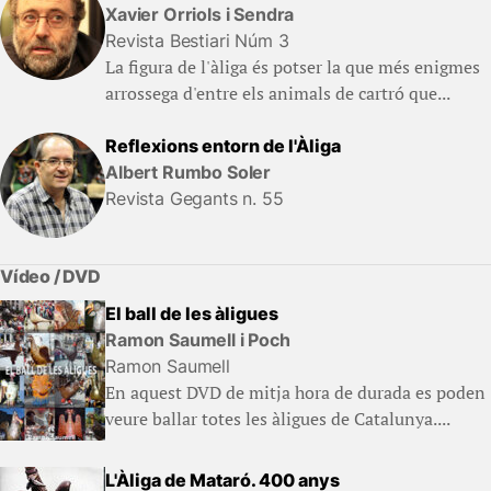
Xavier Orriols i Sendra
Revista Bestiari Núm 3
La figura de l'àliga és potser la que més enigmes
arrossega d'entre els animals de cartró que...
Reflexions entorn de l'Àliga
Albert Rumbo Soler
Revista Gegants n. 55
Vídeo / DVD
El ball de les àligues
Ramon Saumell i Poch
Ramon Saumell
En aquest DVD de mitja hora de durada es poden
veure ballar totes les àligues de Catalunya....
L'Àliga de Mataró. 400 anys