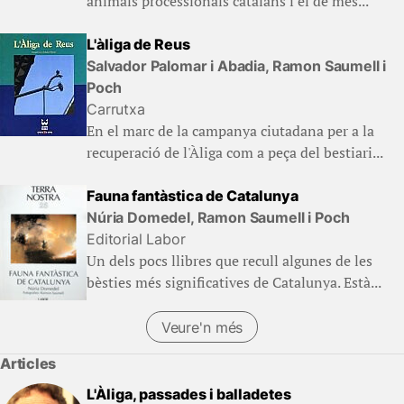
animals processionals catalans i el de més...
L'àliga de Reus
Salvador Palomar i Abadia, Ramon Saumell i
Poch
Carrutxa
En el marc de la campanya ciutadana per a la
recuperació de l'Àliga com a peça del bestiari...
Fauna fantàstica de Catalunya
Núria Domedel, Ramon Saumell i Poch
Editorial Labor
Un dels pocs llibres que recull algunes de les
bèsties més significatives de Catalunya. Està...
Veure'n més
Articles
L'Àliga, passades i balladetes