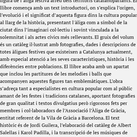
figura de l’àliga festiva arreu dels territoris catalanoparlants. El
llibre comença amb un text introductori, on s’explica l’origen,
l’evolució i el significat d’aquesta figura dins la cultura popular
al llarg de la història, presentant l'àliga com a símbol de la
ciutat dins l’imaginari col·lectiu i sovint vinculada a la
solemnitat i als actes cívics més rellevants. El gruix del volum
és un catàleg il·lustrat amb fotografies, dades i descripcions de
totes àligues festives que existeixen a Catalunya actualment,
amb especial atenció a les seves característiques, història i les
diferències entre poblacions. El llibre acaba amb un apartat
que inclou les partitures de les melodies i balls que
acompanyen aquestes figures tan emblemàtiques. L’obra
s’adreça tant a especialistes en cultura popular com al públic
amant de les festes i tradicions catalanes, aportant fotografies
de gran qualitat i textos divulgatius però rigorosos fets per
membres i col·laboradors de l’Associació l’Àliga de Gràcia,
entitat referent de la Vila de Gràcia a Barcelona. El text
històric és de Jordi Guilera, l’elaboració del catàleg de Albert
Salellas i Karol Padilla, i la transcripció de les músiques de