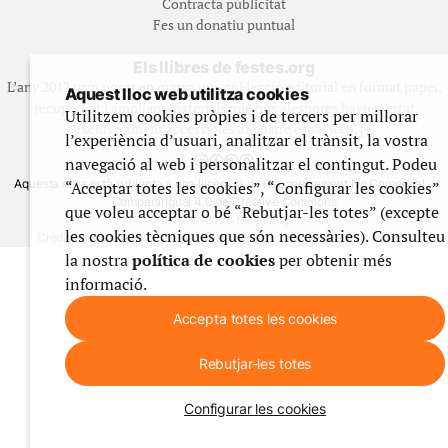
Contracta publicitat
Fes un donatiu puntual
Els llibres de festes.org
L’any 2012 vam posar en marxa una col·lecció editorial en format paper,
Aquest lloc web utilitza cookies
recuperant i ampliant materials que fins aleshores havien estat
Utilitzem cookies pròpies i de tercers per millorar
exclusivament accessibles al nostre espai web. [+]
l’experiència d’usuari, analitzar el trànsit, la vostra
navegació al web i personalitzar el contingut. Podeu
Aquesta obra està subjecta a una llicència de Reconeixement No Comercial -
“Acceptar totes les cookies”, “Configurar les cookies”
CompartirIgual 4.0 de Creative Commons
que voleu acceptar o bé “Rebutjar-les totes” (excepte
© 1999-2026 festes.org
les cookies tècniques que són necessàries). Consulteu
Crèdits del web
Avís legal
Política de privadesa
Ús de galetes
Contacte
la nostra
política de cookies
per obtenir més
informació.
Accepta totes les cookies
Rebutjar-les totes
Configurar les cookies