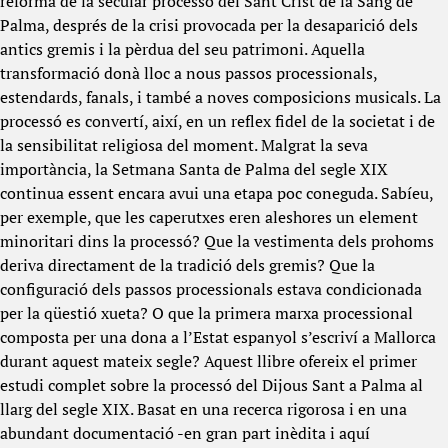
reforma de la secular processó del Sant Crist de la Sang de
Palma, després de la crisi provocada per la desaparició dels
antics gremis i la pèrdua del seu patrimoni. Aquella
transformació donà lloc a nous passos processionals,
estendards, fanals, i també a noves composicions musicals. La
processó es convertí, així, en un reflex fidel de la societat i de
la sensibilitat religiosa del moment. Malgrat la seva
importància, la Setmana Santa de Palma del segle XIX
continua essent encara avui una etapa poc coneguda. Sabíeu,
per exemple, que les caperutxes eren aleshores un element
minoritari dins la processó? Que la vestimenta dels prohoms
deriva directament de la tradició dels gremis? Que la
configuració dels passos processionals estava condicionada
per la qüestió xueta? O que la primera marxa processional
composta per una dona a l’Estat espanyol s’escriví a Mallorca
durant aquest mateix segle? Aquest llibre ofereix el primer
estudi complet sobre la processó del Dijous Sant a Palma al
llarg del segle XIX. Basat en una recerca rigorosa i en una
abundant documentació -en gran part inèdita i aquí