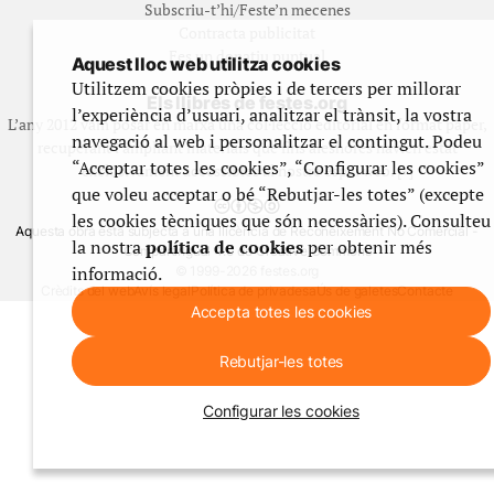
Subscriu-t’hi/Feste’n mecenes
Contracta publicitat
Fes un donatiu puntual
Aquest lloc web utilitza cookies
Utilitzem cookies pròpies i de tercers per millorar
Els llibres de festes.org
l’experiència d’usuari, analitzar el trànsit, la vostra
L’any 2012 vam posar en marxa una col·lecció editorial en format paper,
navegació al web i personalitzar el contingut. Podeu
recuperant i ampliant materials que fins aleshores havien estat
“Acceptar totes les cookies”, “Configurar les cookies”
exclusivament accessibles al nostre espai web. [+]
que voleu acceptar o bé “Rebutjar-les totes” (excepte
les cookies tècniques que són necessàries). Consulteu
Aquesta obra està subjecta a una llicència de Reconeixement No Comercial -
la nostra
política de cookies
per obtenir més
CompartirIgual 4.0 de Creative Commons
informació.
© 1999-2026 festes.org
Crèdits del web
Avís legal
Política de privadesa
Ús de galetes
Contacte
Accepta totes les cookies
Rebutjar-les totes
Configurar les cookies