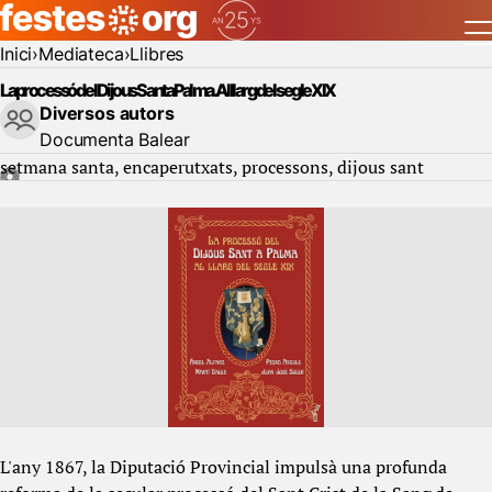
Inici
Mediateca
Llibres
La processó del Dijous Sant a Palma. Al llarg del segle XIX
Diversos autors
Documenta Balear
setmana santa
encaperutxats
processons
dijous sant
L'any 1867, la Diputació Provincial impulsà una profunda