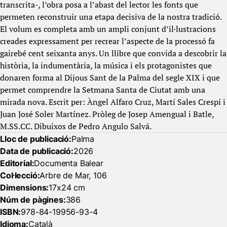
transcrita-, l’obra posa a l’abast del lector les fonts que
permeten reconstruir una etapa decisiva de la nostra tradició.
El volum es completa amb un ampli conjunt d’il·lustracions
creades expressament per recrear l’aspecte de la processó fa
gairebé cent seixanta anys. Un llibre que convida a descobrir la
història, la indumentària, la música i els protagonistes que
donaren forma al Dijous Sant de la Palma del segle XIX i que
permet comprendre la Setmana Santa de Ciutat amb una
mirada nova. Escrit per: Àngel Alfaro Cruz, Martí Sales Crespí i
Juan José Soler Martínez. Pròleg de Josep Amengual i Batle,
M.SS.CC. Dibuixos de Pedro Angulo Salvá.
Lloc de publicació:
Palma
Data de publicació:
2026
Editorial:
Documenta Balear
Col·lecció:
Arbre de Mar, 106
Dimensions:
17x24 cm
Núm de pàgines:
386
ISBN:
978-84-19956-93-4
Idioma:
Català