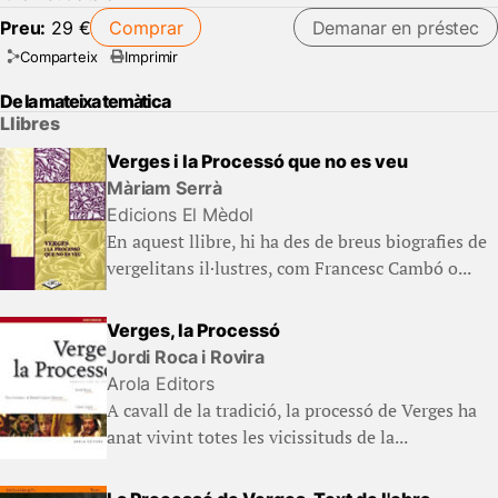
Preu:
29 €
Comprar
Demanar en préstec
Comparteix
Imprimir
De la mateixa temàtica
Llibres
Verges i la Processó que no es veu
Màriam Serrà
Edicions El Mèdol
En aquest llibre, hi ha des de breus biografies de
vergelitans il·lustres, com Francesc Cambó o...
Verges, la Processó
Jordi Roca i Rovira
Arola Editors
A cavall de la tradició, la processó de Verges ha
anat vivint totes les vicissituds de la...