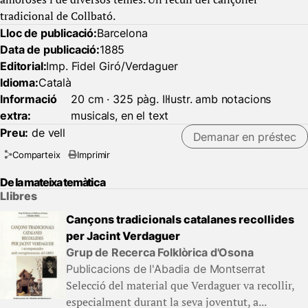
tradicional de Collbató.
Lloc de publicació:
Barcelona
Data de publicació:
1885
Editorial:
Imp. Fidel Giró/Verdaguer
Idioma:
Català
Informació
20 cm · 325 pàg. Il·lustr. amb notacions
extra:
musicals, en el text
Preu:
de vell
Demanar en préstec
Comparteix
Imprimir
De la mateixa temàtica
Llibres
Cançons tradicionals catalanes recollides
per Jacint Verdaguer
Grup de Recerca Folklòrica d'Osona
Publicacions de l'Abadia de Montserrat
Selecció del material que Verdaguer va recollir,
especialment durant la seva joventut, a...