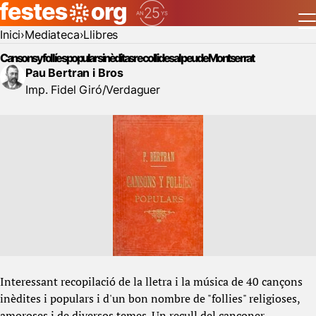
Inici
Mediateca
Llibres
Cansons y follíes populars inèditas recollides al peu de Montserrat
Pau Bertran i Bros
Imp. Fidel Giró/Verdaguer
Interessant recopilació de la lletra i la música de 40 cançons
inèdites i populars i d'un bon nombre de "follies" religioses,
amoroses i de diversos temes. Un recull del cançoner