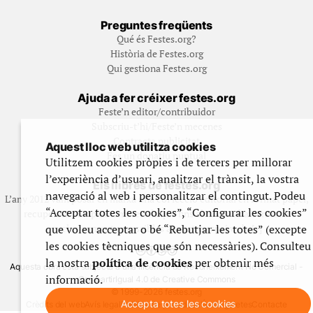
Preguntes freqüents
Qué és Festes.org?
Història de Festes.org
Qui gestiona Festes.org
Ajuda a fer créixer festes.org
Feste’n editor/contribuidor
Subscriu-t’hi/Feste’n mecenes
Contracta publicitat
Aquest lloc web utilitza cookies
Fes un donatiu puntual
Utilitzem cookies pròpies i de tercers per millorar
l’experiència d’usuari, analitzar el trànsit, la vostra
Els llibres de festes.org
navegació al web i personalitzar el contingut. Podeu
L’any 2012 vam posar en marxa una col·lecció editorial en format paper,
“Acceptar totes les cookies”, “Configurar les cookies”
recuperant i ampliant materials que fins aleshores havien estat
que voleu acceptar o bé “Rebutjar-les totes” (excepte
exclusivament accessibles al nostre espai web. [+]
les cookies tècniques que són necessàries). Consulteu
la nostra
política de cookies
per obtenir més
Aquesta obra està subjecta a una llicència de Reconeixement No Comercial -
informació.
CompartirIgual 4.0 de Creative Commons
© 1999-2026 festes.org
Accepta totes les cookies
Crèdits del web
Avís legal
Política de privadesa
Ús de galetes
Contacte