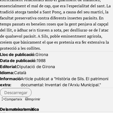
essencialment el mal de cap, que era l'especialitat del sant. La
tradició atorga també a Sant Ponç, a causa del seu martiri, la
facultat preservativa contra diferents insectes paràsits. En
temps passats es beneïen roses que la gent penjava al capçal
del llit, o àdhuc se'n tiraven a sota, per deslliurar-se de l'atac
de qualsevol paràsit. A Sils, poble eminentment agrícola,
creiem que bàsicament el que es pretenia era fer extensiva la
protecció a les collites.
Lloc de publicació:
Girona
Data de publicació:
1988
Editorial:
Diputació de Girona
Idioma:
Català
Informació
Article publicat a "Història de Sils. El patrimoni
extra:
documental: Inventari de l'Arxiu Municipal."
Descarregar
Comparteix
Imprimir
De la mateixa temàtica