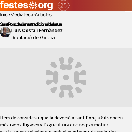
Inici
Mediateca
Articles
Sant Ponç: la dansa tradicional de la rua
Lluis Costa i Fernàndez
Diputació de Girona
Hem de considerar que la devoció a sant Ponç a Sils obeeix
més raons lligades a l'agricultura que no pas motius
estrictament relacionats amb el guariment de malalties,