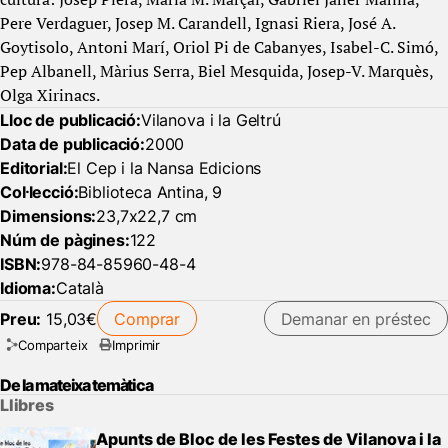
Pere Verdaguer, Josep M. Carandell, Ignasi Riera, José A.
Goytisolo, Antoni Marí, Oriol Pi de Cabanyes, Isabel-C. Simó,
Pep Albanell, Màrius Serra, Biel Mesquida, Josep-V. Marquès,
Olga Xirinacs.
Lloc de publicació:
Vilanova i la Geltrú
Data de publicació:
2000
Editorial:
El Cep i la Nansa Edicions
Col·lecció:
Biblioteca Antina, 9
Dimensions:
23,7x22,7 cm
Núm de pàgines:
122
ISBN:
978-84-85960-48-4
Idioma:
Català
Preu:
15,03€
Comprar
Demanar en préstec
Comparteix
Imprimir
De la mateixa temàtica
Llibres
Apunts de Bloc de les Festes de Vilanova i la