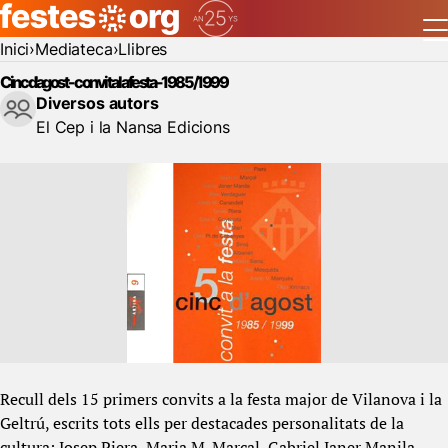
Inici
Mediateca
Llibres
Cinc d'agost - convit a la festa -1985/1999
Diversos autors
El Cep i la Nansa Edicions
Recull dels 15 primers convits a la festa major de Vilanova i la
Geltrú, escrits tots ells per destacades personalitats de la
cultura: Josep Piera, Maria M. Marçal, Gabriel Janer Manila,