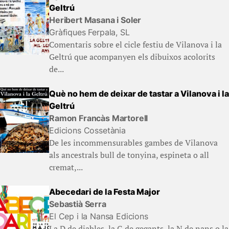
Geltrú
Heribert Masana i Soler
Gràfiques Ferpala, SL
Comentaris sobre el cicle festiu de Vilanova i la
Geltrú que acompanyen els dibuixos acolorits
de...
Què no hem de deixar de tastar a Vilanova i la
Geltrú
Ramon Francàs Martorell
Edicions Cossetània
De les incommensurables gambes de Vilanova
als ancestrals bull de tonyina, espineta o all
cremat,...
Abecedari de la Festa Major
Sebastià Serra
El Cep i la Nansa Edicions
La D de diables, la G de gegants, la N de nans o la