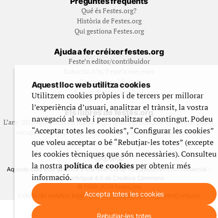
Preguntes freqüents
Qué és Festes.org?
Història de Festes.org
Qui gestiona Festes.org
Ajuda a fer créixer festes.org
Feste’n editor/contribuidor
Subscriu-t’hi/Feste’n mecenes
Contracta publicitat
Aquest lloc web utilitza cookies
Fes un donatiu puntual
Utilitzem cookies pròpies i de tercers per millorar
l’experiència d’usuari, analitzar el trànsit, la vostra
Els llibres de festes.org
navegació al web i personalitzar el contingut. Podeu
L’any 2012 vam posar en marxa una col·lecció editorial en format paper,
“Acceptar totes les cookies”, “Configurar les cookies”
recuperant i ampliant materials que fins aleshores havien estat
que voleu acceptar o bé “Rebutjar-les totes” (excepte
exclusivament accessibles al nostre espai web. [+]
les cookies tècniques que són necessàries). Consulteu
la nostra
política de cookies
per obtenir més
Aquesta obra està subjecta a una llicència de Reconeixement No Comercial -
informació.
CompartirIgual 4.0 de Creative Commons
© 1999-2026 festes.org
Accepta totes les cookies
Crèdits del web
Avís legal
Política de privadesa
Ús de galetes
Contacte
Rebutjar-les totes