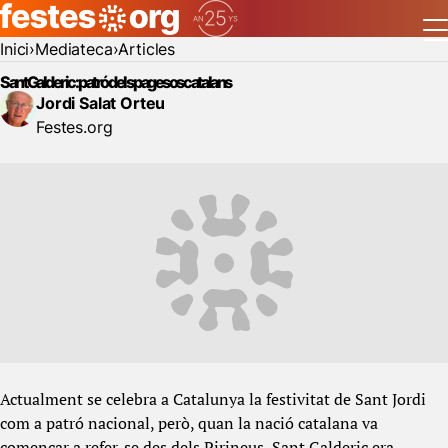
Inici
Mediateca
Articles
Sant Galderic: patró dels pagesos catalans
Jordi Salat Orteu
Festes.org
Actualment se celebra a Catalunya la festivitat de Sant Jordi
com a patró nacional, però, quan la nació catalana va
començar a refer-se des dels Pirineus, Sant Galderic era