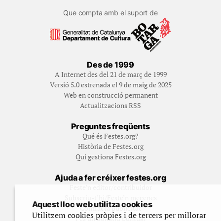
Que compta amb el suport de
Des de 1999
A Internet des del 21 de març de 1999
Versió 5.0 estrenada el 9 de maig de 2025
Web en construcció permanent
Actualitzacions RSS
Preguntes freqüents
Qué és Festes.org?
Història de Festes.org
Qui gestiona Festes.org
Ajuda a fer créixer festes.org
Feste’n editor/contribuidor
Subscriu-t’hi/Feste’n mecenes
Aquest lloc web utilitza cookies
Contracta publicitat
Utilitzem cookies pròpies i de tercers per millorar
Fes un donatiu puntual