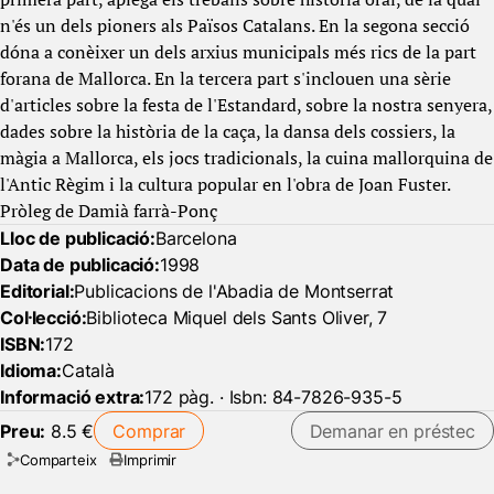
n'és un dels pioners als Països Catalans. En la segona secció
dóna a conèixer un dels arxius municipals més rics de la part
forana de Mallorca. En la tercera part s'inclouen una sèrie
d'articles sobre la festa de l'Estandard, sobre la nostra senyera,
dades sobre la història de la caça, la dansa dels cossiers, la
màgia a Mallorca, els jocs tradicionals, la cuina mallorquina de
l'Antic Règim i la cultura popular en l'obra de Joan Fuster.
Pròleg de Damià farrà-Ponç
Lloc de publicació:
Barcelona
Data de publicació:
1998
Editorial:
Publicacions de l'Abadia de Montserrat
Col·lecció:
Biblioteca Miquel dels Sants Oliver, 7
ISBN:
172
Idioma:
Català
Informació extra:
172 pàg. · Isbn: 84-7826-935-5
Preu:
8.5 €
Comprar
Demanar en préstec
Comparteix
Imprimir