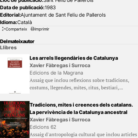
Lloc de publicació:
Sant Feliu de Pallerols
Data de publicació:
1983
Editorial:
Ajuntament de Sant Feliu de Pallerols
Idioma:
Català
Comparteix
Imprimir
Del mateix autor
Llibres
Les arrels llegendàries de Catalunya
Xavier Fàbregas i Surroca
Edicions de la Magrana
Assaig que inclou reflexions sobre tradicions,
costums, llegendes, mites, ritus, bestiari,...
Tradicions, mites i creences dels catalans.
La pervivència de la Catalunya ancestral
Xavier Fàbregas i Surroca
Edicions 62
Assaig d'antropologia cultural que inclou articles