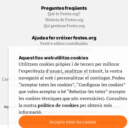
Preguntes freqüents
Qué és Festes.org?
Història de Festes.org
Qui gestiona Festes.org
Ajuda a fer créixer festes.org
Feste’n editor/contribuidor
Subscriu-t’hi/Feste’n mecenes
Contracta publicitat
Aquest lloc web utilitza cookies
Fes un donatiu puntual
Utilitzem cookies pròpies i de tercers per millorar
l’experiència d’usuari, analitzar el trànsit, la vostra
Els llibres de festes.org
navegació al web i personalitzar el contingut. Podeu
L’any 2012 vam posar en marxa una col·lecció editorial en format paper,
“Acceptar totes les cookies”, “Configurar les cookies”
recuperant i ampliant materials que fins aleshores havien estat
que voleu acceptar o bé “Rebutjar-les totes” (excepte
exclusivament accessibles al nostre espai web. [+]
les cookies tècniques que són necessàries). Consulteu
la nostra
política de cookies
per obtenir més
Aquesta obra està subjecta a una llicència de Reconeixement No Comercial -
informació.
CompartirIgual 4.0 de Creative Commons
© 1999-2026 festes.org
Accepta totes les cookies
Crèdits del web
Avís legal
Política de privadesa
Ús de galetes
Contacte