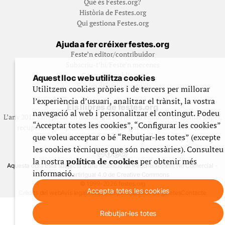
Qué és Festes.org?
Història de Festes.org
Qui gestiona Festes.org
Ajuda a fer créixer festes.org
Feste’n editor/contribuidor
Subscriu-t’hi/Feste’n mecenes
Contracta publicitat
Aquest lloc web utilitza cookies
Fes un donatiu puntual
Utilitzem cookies pròpies i de tercers per millorar
l’experiència d’usuari, analitzar el trànsit, la vostra
Els llibres de festes.org
navegació al web i personalitzar el contingut. Podeu
L’any 2012 vam posar en marxa una col·lecció editorial en format paper,
“Acceptar totes les cookies”, “Configurar les cookies”
recuperant i ampliant materials que fins aleshores havien estat
que voleu acceptar o bé “Rebutjar-les totes” (excepte
exclusivament accessibles al nostre espai web. [+]
les cookies tècniques que són necessàries). Consulteu
la nostra
política de cookies
per obtenir més
Aquesta obra està subjecta a una llicència de Reconeixement No Comercial -
informació.
CompartirIgual 4.0 de Creative Commons
© 1999-2026 festes.org
Accepta totes les cookies
Crèdits del web
Avís legal
Política de privadesa
Ús de galetes
Contacte
Rebutjar-les totes