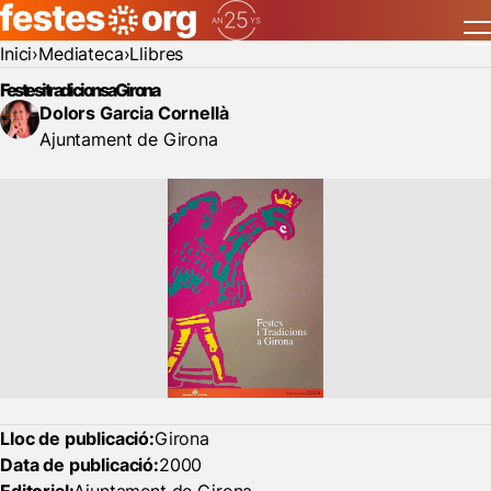
Inici
Mediateca
Llibres
Festes i tradicions a Girona
Dolors Garcia Cornellà
Ajuntament de Girona
Lloc de publicació:
Girona
Data de publicació:
2000