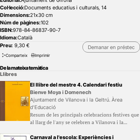
Editorial:
Ajuntament de Girona
Col·lecció:
Documents educatius i culturals, 14
Dimensions:
21x30 cm
Núm de pàgines:
102
ISBN:
978-84-86837-90-7
Idioma:
Català
Preu:
9,30 €
Demanar en préstec
Comparteix
Imprimir
De la mateixa temàtica
Llibres
El llibre del mestre 4. Calendari festiu
Bienve Moya i Domenech
Ajuntament de Vilanova i la Geltrú. Àrea
d'Educació
Resum de les principals celebracions festives que
al llarg de l'any se celebren a Vilanova i la...
Carnaval a l'escola: Experiències i