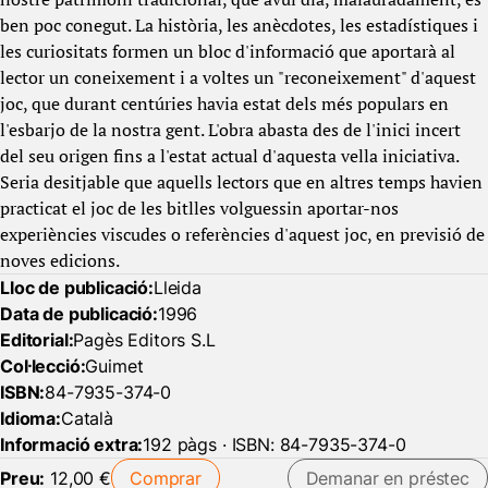
ben poc conegut. La història, les anècdotes, les estadístiques i
les curiositats formen un bloc d'informació que aportarà al
lector un coneixement i a voltes un "reconeixement" d'aquest
joc, que durant centúries havia estat dels més populars en
l'esbarjo de la nostra gent. L'obra abasta des de l'inici incert
del seu origen fins a l'estat actual d'aquesta vella iniciativa.
Seria desitjable que aquells lectors que en altres temps havien
practicat el joc de les bitlles volguessin aportar-nos
experiències viscudes o referències d'aquest joc, en previsió de
noves edicions.
Lloc de publicació:
Lleida
Data de publicació:
1996
Editorial:
Pagès Editors S.L
Col·lecció:
Guimet
ISBN:
84-7935-374-0
Idioma:
Català
Informació extra:
192 pàgs · ISBN: 84-7935-374-0
Preu:
12,00 €
Comprar
Demanar en préstec