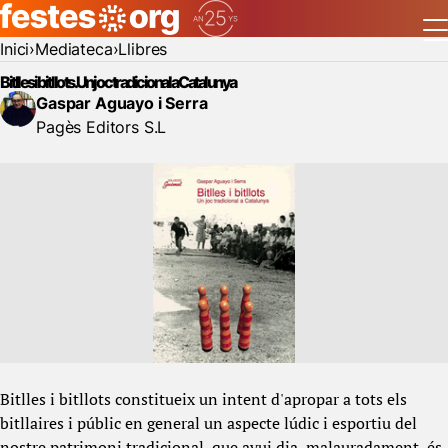
Inici
Mediateca
Llibres
Bitlles i bitllots. Un joc tradicional a Catalunya
Gaspar Aguayo i Serra
Pagès Editors S.L
Bitlles i bitllots constitueix un intent d'apropar a tots els
bitllaires i públic en general un aspecte lúdic i esportiu del
nostre patrimoni tradicional, que avui dia, malauradament, és