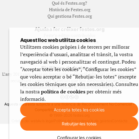
Qué és Festes.org?
Història de Festes.org
Qui gestiona Festes.org
Ajuda a fer créixer festes.org
Feste’n editor/contribuidor
Aquest lloc web utilitza cookies
Subscriu-t’hi/Feste’n mecenes
Utilitzem cookies pròpies i de tercers per millorar
Contracta publicitat
l’experiència d’usuari, analitzar el trànsit, la vostra
Fes un donatiu puntual
navegació al web i personalitzar el contingut. Podeu
Els llibres de festes.org
“Acceptar totes les cookies”, “Configurar les cookies”
L’any 2012 vam posar en marxa una col·lecció editorial en format paper,
que voleu acceptar o bé “Rebutjar-les totes” (excepte
recuperant i ampliant materials que fins aleshores havien estat
les cookies tècniques que són necessàries). Consulteu
exclusivament accessibles al nostre espai web. [+]
la nostra
política de cookies
per obtenir més
informació.
Aquesta obra està subjecta a una llicència de Reconeixement No Comercial -
Accepta totes les cookies
CompartirIgual 4.0 de Creative Commons
© 1999-2026 festes.org
Crèdits del web
Avís legal
Política de privadesa
Ús de galetes
Contacte
Rebutjar-les totes
Configurar les cookies