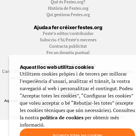
Qué és Festes.org?
Història de Festes.org
Qui gestiona Festes.org
Ajuda a fer créixer festes.org
Feste’n editor/contribuidor
Subscriu-t’hi/Feste’n mecenes
Contracta publicitat
Fes un donatiu puntual
Els llibres de festes.org
Aquest lloc web utilitza cookies
L’any 2012 vam posar en marxa una col·lecció editorial en format paper,
Utilitzem cookies pròpies i de tercers per millorar
recuperant i ampliant materials que fins aleshores havien estat
l’experiència d’usuari, analitzar el trànsit, la vostra
exclusivament accessibles al nostre espai web. [+]
navegació al web i personalitzar el contingut. Podeu
“Acceptar totes les cookies”, “Configurar les cookies”
Aquesta obra està subjecta a una llicència de Reconeixement No Comercial -
que voleu acceptar o bé “Rebutjar-les totes” (excepte
CompartirIgual 4.0 de Creative Commons
les cookies tècniques que són necessàries). Consulteu
© 1999-2026 festes.org
la nostra
política de cookies
per obtenir més
Crèdits del web
Avís legal
Política de privadesa
Ús de galetes
Contacte
informació.
Accepta totes les cookies