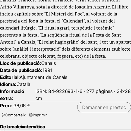
Ariño Villarroya, sota la direcció de Joaquim Argente. El llibre
inclou capítols sobre "El Misteri del Foc", al voltant de la
presència del foc a la festa, el "Calendari", al voltant del
calendari litúrgic, "El ritual agrari, terapèutic i totèmic"
presents a la festa, "La seqüència ritual de la Festa de Sant
Antoni" a Canals, "El relat hagiogràfic" del sant, i tot un apartat
sobre "Anàlisi i interpretació" dels diferents elements (subjecte
celebrant, objecte celebrat, foguera, etc) de la festa.
Lloc de publicació:
Canals
Data de publicació:
1991
Editorial:
Ajuntament de Canals
Idioma:
Català
Informació
ISBN: 84-922693-1-6 · 277 pàgines · 34x28
extra:
cm
Preu:
36,06 €
Demanar en préstec
Comparteix
Imprimir
De la mateixa temàtica