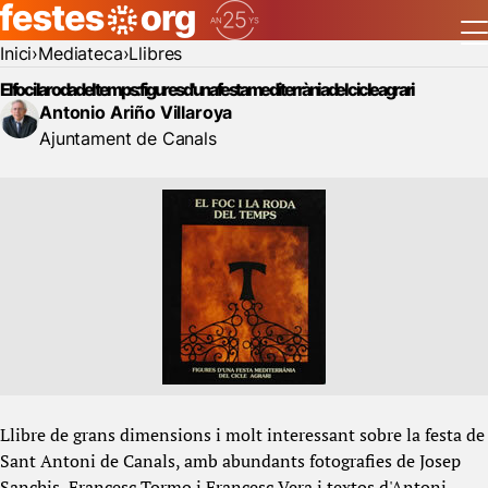
Inici
Mediateca
Llibres
El foc i la roda del temps: figures d'una festa mediterrània del cicle agrari
Antonio Ariño Villaroya
Ajuntament de Canals
Llibre de grans dimensions i molt interessant sobre la festa de
Sant Antoni de Canals, amb abundants fotografies de Josep
Sanchis, Francesc Tormo i Francesc Vera i textos d'Antoni