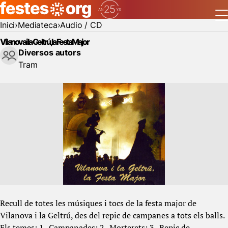
Inici
Mediateca
Audio / CD
Vilanova i la Geltrú, la Festa Major
Diversos autors
Tram
Recull de totes les músiques i tocs de la festa major de
Vilanova i la Geltrú, des del repic de campanes a tots els balls.
Els temes: 1- Campanades; 2- Morterets; 3- Repic de