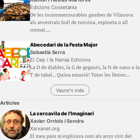
Edicions Cossetània
De les incommensurables gambes de Vilanova
als ancestrals bull de tonyina, espineta o all
cremat,...
Abecedari de la Festa Major
Sebastià Serra
El Cep i la Nansa Edicions
La D de diables, la G de gegants, la N de nans o la
T de tabal... Quina emoció! Totes les lletres...
Veure'n més
Articles
La cercavila de l'Imaginari
Xavier Orriols i Sendra
Xarxanet.org
El meu pare m'explicava com als anys vint del