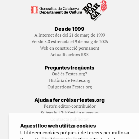
Des de 1999
A Internet des del 21 de març de 1999
Versió 5.0 estrenada el 9 de maig de 2025
Web en construcció permanent
Actualitzacions RSS
Preguntes freqüents
Qué és Festes.org?
Història de Festes.org
Qui gestiona Festes.org
Ajuda a fer créixer festes.org
Feste’n editor/contribuidor
Subscriu-t’hi/Feste’n mecenes
Contracta publicitat
Aquest lloc web utilitza cookies
Fes un donatiu puntual
Utilitzem cookies pròpies i de tercers per millorar
Els llibres de festes.org