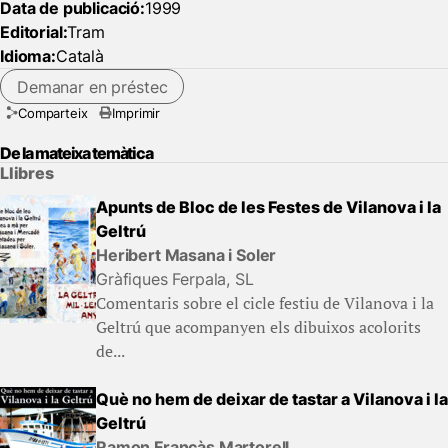
Data de publicació:
1999
Editorial:
Tram
Idioma:
Català
Demanar en préstec
Comparteix
Imprimir
De la mateixa temàtica
Llibres
Apunts de Bloc de les Festes de Vilanova i la
Geltrú
Heribert Masana i Soler
Gràfiques Ferpala, SL
Comentaris sobre el cicle festiu de Vilanova i la
Geltrú que acompanyen els dibuixos acolorits
de...
Què no hem de deixar de tastar a Vilanova i la
Geltrú
Ramon Francàs Martorell