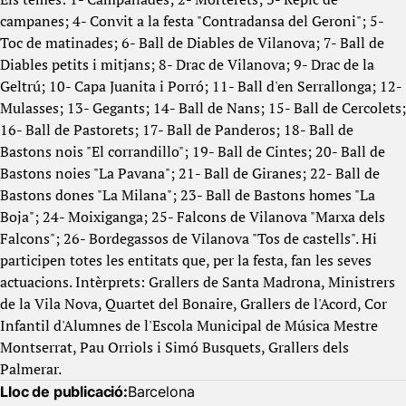
campanes; 4- Convit a la festa "Contradansa del Geroni"; 5-
Toc de matinades; 6- Ball de Diables de Vilanova; 7- Ball de
Diables petits i mitjans; 8- Drac de Vilanova; 9- Drac de la
Geltrú; 10- Capa Juanita i Porró; 11- Ball d'en Serrallonga; 12-
Mulasses; 13- Gegants; 14- Ball de Nans; 15- Ball de Cercolets;
16- Ball de Pastorets; 17- Ball de Panderos; 18- Ball de
Bastons nois "El corrandillo"; 19- Ball de Cintes; 20- Ball de
Bastons noies "La Pavana"; 21- Ball de Giranes; 22- Ball de
Bastons dones "La Milana"; 23- Ball de Bastons homes "La
Boja"; 24- Moixiganga; 25- Falcons de Vilanova "Marxa dels
Falcons"; 26- Bordegassos de Vilanova "Tos de castells". Hi
participen totes les entitats que, per la festa, fan les seves
actuacions. Intèrprets: Grallers de Santa Madrona, Ministrers
de la Vila Nova, Quartet del Bonaire, Grallers de l'Acord, Cor
Infantil d'Alumnes de l'Escola Municipal de Música Mestre
Montserrat, Pau Orriols i Simó Busquets, Grallers dels
Palmerar.
Lloc de publicació:
Barcelona