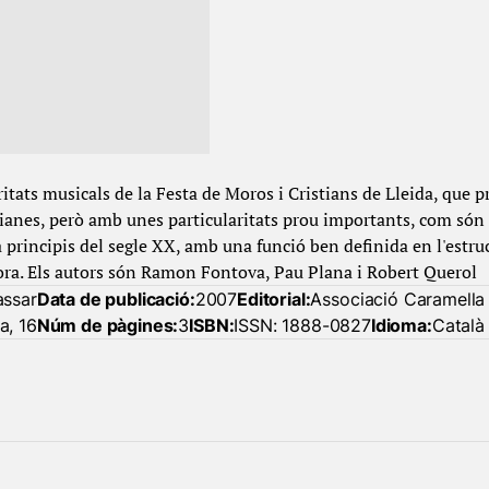
laritats musicals de la Festa de Moros i Cristians de Lleida, que 
cianes, però amb unes particularitats prou importants, com són
principis del segle XX, amb una funció ben definida en l'estruc
dora. Els autors són Ramon Fontova, Pau Plana i Robert Querol
assar
Data de publicació:
2007
Editorial:
Associació Caramella
a, 16
Núm de pàgines:
3
ISBN:
ISSN: 1888-0827
Idioma:
Català