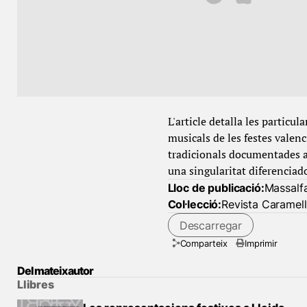
L'article detalla les particu
musicals de les festes valen
tradicionals documentades a 
una singularitat diferencia
Lloc de publicació:
Massalf
Col·lecció:
Revista Caramell
Descarregar
Comparteix
Imprimir
Del mateix autor
Llibres