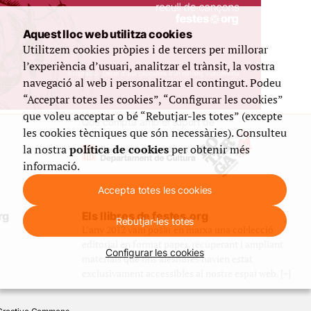
Aquest lloc web utilitza cookies
Utilitzem cookies pròpies i de tercers per millorar
l’experiència d’usuari, analitzar el trànsit, la vostra
navegació al web i personalitzar el contingut. Podeu
“Acceptar totes les cookies”, “Configurar les cookies”
que voleu acceptar o bé “Rebutjar-les totes” (excepte
Que compta amb el suport de
les cookies tècniques que són necessàries). Consulteu
la nostra
política de cookies
per obtenir més
informació.
Accepta totes les cookies
rg
Els llibres de festes.org
Rebutjar-les totes
L’any 2012 vam posar en marxa una col·lecció
editorial en format paper, recuperant i ampliant
Configurar les cookies
materials que fins aleshores havien estat
exclusivament accessibles al nostre espai web. [+]