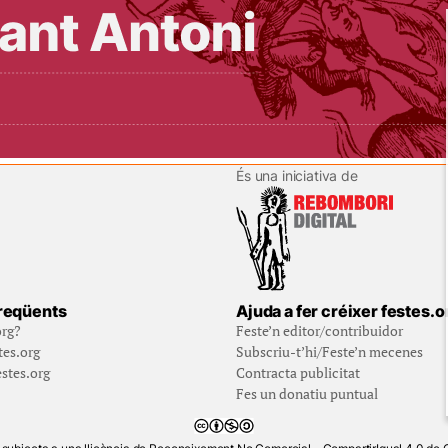
És una iniciativa de
reqüents
Ajuda a fer créixer festes.o
org?
Feste’n editor/contribuidor
tes.org
Subscriu-t’hi/Feste’n mecenes
stes.org
Contracta publicitat
Fes un donatiu puntual