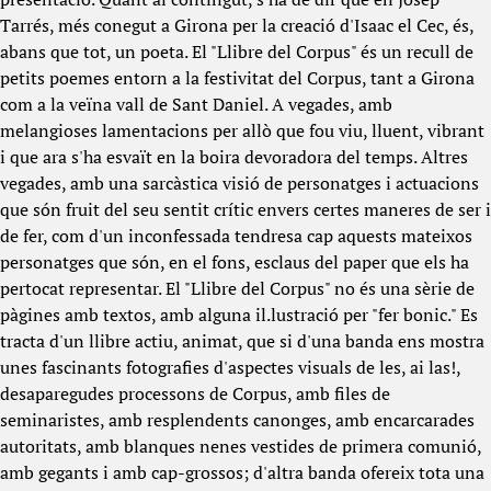
Tarrés, més conegut a Girona per la creació d'Isaac el Cec, és,
abans que tot, un poeta. El "Llibre del Corpus" és un recull de
petits poemes entorn a la festivitat del Corpus, tant a Girona
com a la veïna vall de Sant Daniel. A vegades, amb
melangioses lamentacions per allò que fou viu, lluent, vibrant
i que ara s'ha esvaït en la boira devoradora del temps. Altres
vegades, amb una sarcàstica visió de personatges i actuacions
que són fruit del seu sentit crític envers certes maneres de ser i
de fer, com d'un inconfessada tendresa cap aquests mateixos
personatges que són, en el fons, esclaus del paper que els ha
pertocat representar. El "Llibre del Corpus" no és una sèrie de
pàgines amb textos, amb alguna il.lustració per "fer bonic." Es
tracta d'un llibre actiu, animat, que si d'una banda ens mostra
unes fascinants fotografies d'aspectes visuals de les, ai las!,
desaparegudes processons de Corpus, amb files de
seminaristes, amb resplendents canonges, amb encarcarades
autoritats, amb blanques nenes vestides de primera comunió,
amb gegants i amb cap-grossos; d'altra banda ofereix tota una