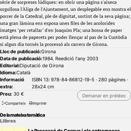
sèrie de sorpreses lúdiques: en obrir una pàgina s'aixeca
orgullosa l'Àliga de l'Ajuntament, un desplegable ens mostra el
porrer de la Catedral, ple de dignitat, sortint de la seva pàgina;
una gran làmina ens exposa unes files de les acolorides
imatges "per retallar" d'en Joaquim Pla; una bossa de paper
està plena de paperets per poder llençar al pas de la Custòdia
si algun dia tornés la processó als carrers de Girona.
Lloc de publicació:
Girona
Data de publicació:
1984. Reedició l'any 2003
Editorial:
Diputació de Girona
Idioma:
Català
Informació
ISBN 13: 978-84-86812-19-5 · 280 pàgines ·
extra:
28x24 cm
Preu:
30 €
Demanar en préstec
Comparteix
Imprimir
De la mateixa temàtica
Llibres
La Processó de Corpus i els entremesos.