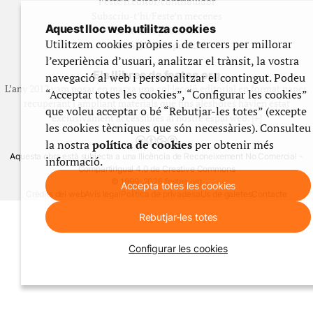
Feste’n editor/contribuidor
Subscriu-t’hi/Feste’n mecenes
Aquest lloc web utilitza cookies
Contracta publicitat
Utilitzem cookies pròpies i de tercers per millorar
Fes un donatiu puntual
l’experiència d’usuari, analitzar el trànsit, la vostra
Els llibres de festes.org
navegació al web i personalitzar el contingut. Podeu
L’any 2012 vam posar en marxa una col·lecció editorial en format paper,
“Acceptar totes les cookies”, “Configurar les cookies”
recuperant i ampliant materials que fins aleshores havien estat
que voleu acceptar o bé “Rebutjar-les totes” (excepte
exclusivament accessibles al nostre espai web. [+]
les cookies tècniques que són necessàries). Consulteu
la nostra
política de cookies
per obtenir més
Aquesta obra està subjecta a una llicència de Reconeixement No Comercial -
informació.
CompartirIgual 4.0 de Creative Commons
© 1999-2026 festes.org
Accepta totes les cookies
Crèdits del web
Avís legal
Política de privadesa
Ús de galetes
Contacte
Rebutjar-les totes
Configurar les cookies