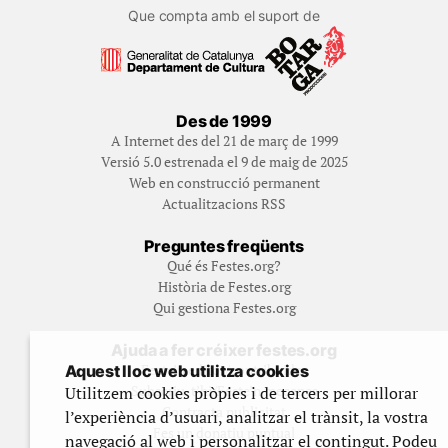
Que compta amb el suport de
Des de 1999
A Internet des del 21 de març de 1999
Versió 5.0 estrenada el 9 de maig de 2025
Web en construcció permanent
Actualitzacions RSS
Preguntes freqüents
Qué és Festes.org?
Història de Festes.org
Qui gestiona Festes.org
Ajuda a fer créixer festes.org
Feste’n editor/contribuidor
Aquest lloc web utilitza cookies
Subscriu-t’hi/Feste’n mecenes
Utilitzem cookies pròpies i de tercers per millorar
Contracta publicitat
l’experiència d’usuari, analitzar el trànsit, la vostra
Fes un donatiu puntual
navegació al web i personalitzar el contingut. Podeu