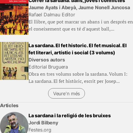
Córrer la sardana: balls, joves i conflictes
Jaume Ayats i Abeyà, Jaume Nonell Juncosa
Rafael Dalmau Editor
El llibre, que pot marcar un abans i un després en
el coneixement que es té d'aquest ball,...
La sardana. El fet historic. El fet musical. El
fet literari, artístic i social (3 volums)
Diversos autors
Editorial Bruguera
Obra en tres volums sobre la sardana. Volum I:
La sardana. El fet històric, escrit per Josep...
Veure'n més
Articles
La sardana i la religió de les bruixes
Jordi Bilbeny
Festes.org