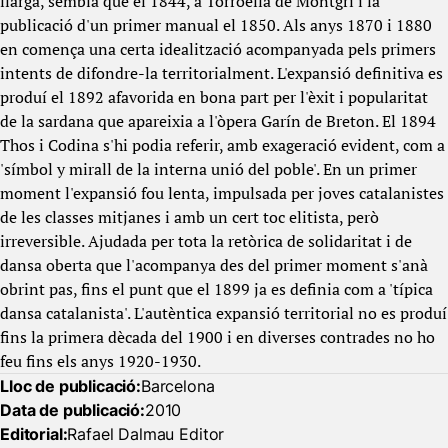
llarga, sembla que el 1844, a Torroella de Montgrí i la
publicació d'un primer manual el 1850. Als anys 1870 i 1880
en comença una certa idealització acompanyada pels primers
intents de difondre-la territorialment. L'expansió definitiva es
produí el 1892 afavorida en bona part per l'èxit i popularitat
de la sardana que apareixia a l'òpera Garín de Breton. El 1894
Thos i Codina s'hi podia referir, amb exageració evident, com a
'símbol y mirall de la interna unió del poble'. En un primer
moment l'expansió fou lenta, impulsada per joves catalanistes
de les classes mitjanes i amb un cert toc elitista, però
irreversible. Ajudada per tota la retòrica de solidaritat i de
dansa oberta que l'acompanya des del primer moment s'anà
obrint pas, fins el punt que el 1899 ja es definia com a 'típica
dansa catalanista'. L'autèntica expansió territorial no es produí
fins la primera dècada del 1900 i en diverses contrades no ho
feu fins els anys 1920-1930.
Lloc de publicació:
Barcelona
Data de publicació:
2010
Editorial:
Rafael Dalmau Editor