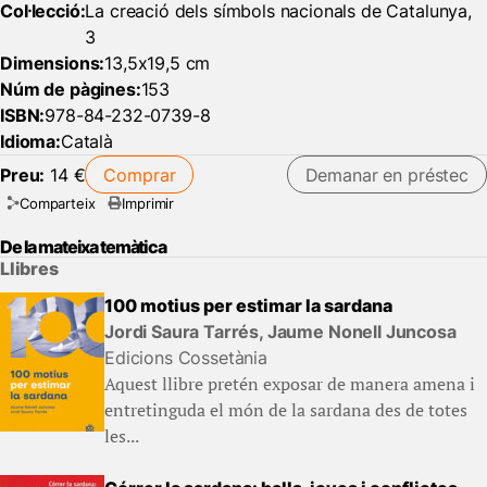
Col·lecció:
La creació dels símbols nacionals de Catalunya,
3
Dimensions:
13,5x19,5 cm
Núm de pàgines:
153
ISBN:
978-84-232-0739-8
Idioma:
Català
Preu:
14 €
Comprar
Demanar en préstec
Comparteix
Imprimir
De la mateixa temàtica
Llibres
100 motius per estimar la sardana
Jordi Saura Tarrés, Jaume Nonell Juncosa
Edicions Cossetània
Aquest llibre pretén exposar de manera amena i
entretinguda el món de la sardana des de totes
les...