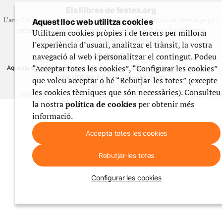
Els llibres de festes.org
L’any 2012 vam posar en marxa una col·lecció editorial en format paper,
Aquest lloc web utilitza cookies
recuperant i ampliant materials que fins aleshores havien estat
Utilitzem cookies pròpies i de tercers per millorar
exclusivament accessibles al nostre espai web. [+]
l’experiència d’usuari, analitzar el trànsit, la vostra
navegació al web i personalitzar el contingut. Podeu
“Acceptar totes les cookies”, “Configurar les cookies”
Aquesta obra està subjecta a una llicència de Reconeixement No Comercial -
CompartirIgual 4.0 de Creative Commons
que voleu acceptar o bé “Rebutjar-les totes” (excepte
© 1999-2026 festes.org
les cookies tècniques que són necessàries). Consulteu
Crèdits del web
Avís legal
Política de privadesa
Ús de galetes
Contacte
la nostra
política de cookies
per obtenir més
informació.
Accepta totes les cookies
Rebutjar-les totes
Configurar les cookies