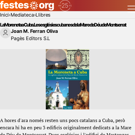
Inici
Mediateca
Llibres
La Moreneta a Cuba. Les esglésies cubanes de la Mare de Déu de Montserrat
Joan M. Ferran Oliva
Pagès Editors S.L
A hores d'ara només resten uns pocs catalans a Cuba, però
encara hi ha en peu 3 edificis originalment dedicats a la Mare
de Déu de Montserrat. Dues esglésies i l'edifici de Martanzas,