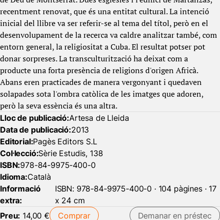
recentment renovat, que és una entitat cultural. La intenció
inicial del llibre va ser referir-se al tema del títol, però en el
desenvolupament de la recerca va caldre analitzar també, com
entorn general, la religiositat a Cuba. El resultat potser pot
donar sorpreses. La transculturització ha deixat com a
producte una forta presència de religions d'origen Africà.
Abans eren practicades de manera vergonyant i quedaven
solapades sota l'ombra catòlica de les imatges que adoren,
però la seva essència és una altra.
Lloc de publicació:
Artesa de Lleida
Data de publicació:
2013
Editorial:
Pagès Editors S.L
Col·lecció:
Sèrie Estudis, 138
ISBN:
978-84-9975-400-0
Idioma:
Català
Informació
ISBN: 978-84-9975-400-0 · 104 pàgines · 17
extra:
x 24 cm
Preu:
14,00 €
Comprar
Demanar en préstec