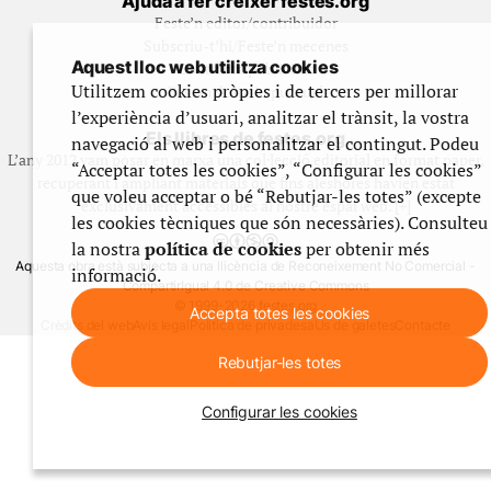
Ajuda a fer créixer festes.org
Feste’n editor/contribuidor
Subscriu-t’hi/Feste’n mecenes
Aquest lloc web utilitza cookies
Contracta publicitat
Utilitzem cookies pròpies i de tercers per millorar
Fes un donatiu puntual
l’experiència d’usuari, analitzar el trànsit, la vostra
Els llibres de festes.org
navegació al web i personalitzar el contingut. Podeu
L’any 2012 vam posar en marxa una col·lecció editorial en format paper,
“Acceptar totes les cookies”, “Configurar les cookies”
recuperant i ampliant materials que fins aleshores havien estat
que voleu acceptar o bé “Rebutjar-les totes” (excepte
exclusivament accessibles al nostre espai web. [+]
les cookies tècniques que són necessàries). Consulteu
la nostra
política de cookies
per obtenir més
Aquesta obra està subjecta a una llicència de Reconeixement No Comercial -
informació.
CompartirIgual 4.0 de Creative Commons
© 1999-2026 festes.org
Accepta totes les cookies
Crèdits del web
Avís legal
Política de privadesa
Ús de galetes
Contacte
Rebutjar-les totes
Configurar les cookies