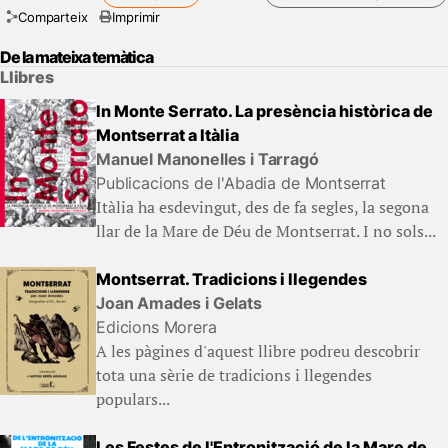
Comparteix
Imprimir
De la mateixa temàtica
Llibres
In Monte Serrato. La presència històrica de
Montserrat a Itàlia
Manuel Manonelles i Tarragó
Publicacions de l'Abadia de Montserrat
Itàlia ha esdevingut, des de fa segles, la segona
llar de la Mare de Déu de Montserrat. I no sols...
Montserrat. Tradicions i llegendes
Joan Amades i Gelats
Edicions Morera
A les pàgines d'aquest llibre podreu descobrir
tota una sèrie de tradicions i llegendes
populars...
Les Festes de l'Entronització de la Mare de