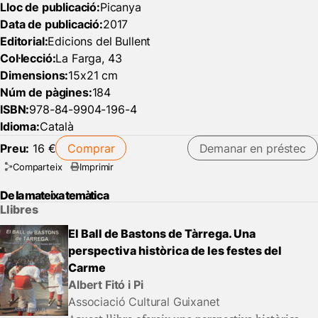
Lloc de publicació:
Picanya
Data de publicació:
2017
Editorial:
Edicions del Bullent
Col·lecció:
La Farga, 43
Dimensions:
15x21 cm
Núm de pàgines:
184
ISBN:
978-84-9904-196-4
Idioma:
Català
Preu:
16 €
Comprar
Demanar en préstec
Comparteix
Imprimir
De la mateixa temàtica
Llibres
El Ball de Bastons de Tàrrega. Una
perspectiva històrica de les festes del
Carme
Albert Fitó i Pi
Associació Cultural Guixanet