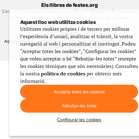
Els llibres de festes.org
L’any 2012 vam posar en marxa una col·lecció editorial en format paper,
recuperant i ampliant materials que fins aleshores havien estat
Aquest lloc web utilitza cookies
exclusivament accessibles al nostre espai web. [+]
Utilitzem cookies pròpies i de tercers per millorar
l’experiència d’usuari, analitzar el trànsit, la vostra
Aquesta obra està subjecta a una llicència de Reconeixement No Comercial -
navegació al web i personalitzar el contingut. Podeu
CompartirIgual 4.0 de Creative Commons
“Acceptar totes les cookies”, “Configurar les cookies”
© 1999-2026 festes.org
que voleu acceptar o bé “Rebutjar-les totes” (excepte
Crèdits del web
Avís legal
Política de privadesa
Ús de galetes
Contacte
les cookies tècniques que són necessàries). Consulteu
la nostra
política de cookies
per obtenir més
informació.
Accepta totes les cookies
Rebutjar-les totes
Configurar les cookies