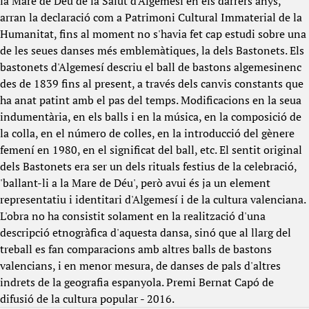
la Mare de Déu de la Salut d'Algemesí en els darrers anys,
arran la declaració com a Patrimoni Cultural Immaterial de la
Humanitat, fins al moment no s'havia fet cap estudi sobre una
de les seues danses més emblemàtiques, la dels Bastonets. Els
bastonets d'Algemesí descriu el ball de bastons algemesinenc
des de 1839 fins al present, a través dels canvis constants que
ha anat patint amb el pas del temps. Modificacions en la seua
indumentària, en els balls i en la música, en la composició de
la colla, en el número de colles, en la introducció del gènere
femení en 1980, en el significat del ball, etc. El sentit original
dels Bastonets era ser un dels rituals festius de la celebració,
'ballant-li a la Mare de Déu', però avui és ja un element
representatiu i identitari d'Algemesí i de la cultura valenciana.
L'obra no ha consistit solament en la realització d'una
descripció etnogràfica d'aquesta dansa, sinó que al llarg del
treball es fan comparacions amb altres balls de bastons
valencians, i en menor mesura, de danses de pals d'altres
indrets de la geografia es­pan­yola. Premi Bernat Capó de
difusió de la cultura popular - 2016.