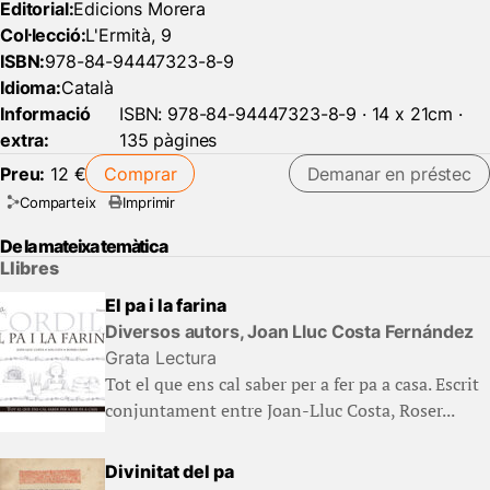
Editorial:
Edicions Morera
Col·lecció:
L'Ermità, 9
ISBN:
978-84-94447323-8-9
Idioma:
Català
Informació
ISBN: 978-84-94447323-8-9 · 14 x 21cm ·
extra:
135 pàgines
Preu:
12 €
Comprar
Demanar en préstec
Comparteix
Imprimir
De la mateixa temàtica
Llibres
El pa i la farina
Diversos autors, Joan Lluc Costa Fernández
Grata Lectura
Tot el que ens cal saber per a fer pa a casa. Escrit
conjuntament entre Joan-Lluc Costa, Roser...
Divinitat del pa