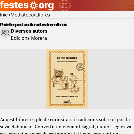
Inici
Mediateca
Llibres
Pa de flequer. La cultura d'un aliment bàsic
Diversos autors
Edicions Morera
Aquest llibret és ple de curiositats i tradicions sobre el pa i la
seva elaboració. Convertit en element sagrat, durant segles va
ser venerat a través de cerimònies i rituals, generant un