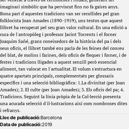
imaginari simbòlic que ha perviscut fins no fa gaires anys.
Bona part d'aquestes tradicions van ser recollides pel gran
folklorista Joan Amades (1890-1959), uns textos que aquest
llibret ha recuperat pel seu gran valor cultural. En una edició a
cura de l'antropòleg i professor Jacint Torrents i el forner
Joaquim Sañé, grans coneixedors de la història del pa i dels
seus oficis, el llibret també ens parla de les feines del conreu
del blat, de molins i farines, dels oficis de flequer i forner, i de
festes i tradicions lligades a aquest senzill però essencial
aliment, tan valorat en l'actualitat. El volum s'estructura en
quatre apartats principals, complementats per glossaris
específics i una selecció bibliogràfica: 1.La divinitat (per Joan
Amades); 2. El culte (per Joan Amades); 3. Els oficis del pa; 4.
Tradicions. Seguint la línia pròpia de la Col·lecció presenta
una acurada selecció d'il·lustracions així com nombroses dites
i refranys.
Lloc de publicació:
Barcelona
Data de publicació:
2019