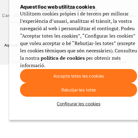
Aquest lloc web utilitza cookies
Els llibres de festes.org
Utilitzem cookies pròpies i de tercers per millorar
L’any 2012 vam posar en marxa una col·lecció editorial en format paper,
l’experiència d’usuari, analitzar el trànsit, la vostra
recuperant i ampliant materials que fins aleshores havien estat
navegació al web i personalitzar el contingut. Podeu
exclusivament accessibles al nostre espai web. [+]
“Acceptar totes les cookies”, “Configurar les cookies”
que voleu acceptar o bé “Rebutjar-les totes” (excepte
Aquesta obra està subjecta a una llicència de Reconeixement No Comercial -
les cookies tècniques que són necessàries). Consulteu
CompartirIgual 4.0 de Creative Commons
© 1999-2026 festes.org
la nostra
política de cookies
per obtenir més
Crèdits del web
Avís legal
Política de privadesa
Ús de galetes
Contacte
informació.
Accepta totes les cookies
Rebutjar-les totes
Configurar les cookies