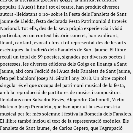
popular (l'Auca) i fins i tot el teatre, han produït diversos
autors -lleidatans o no- sobre la Festa dels Fanalets de Sant
Jaume de Lleida, festa declarada Festa Patrimonial d'Interès
Nacional. Tot ells, des de la seva pròpia experiència i visió
particular, en un context històric concret, han explicant,
lloant, cantant, evocat i fins i tot representat des de les arts
escèniques, la tradició dels Fanalets de Sant Jaume. El llibre
recull un total de 39 poesies, signades per diversos poetes i
poetesses, les diverses edicions dels Goigs en lloança a Sant
Jaume, així com l'edició de l'Auca dels Fanalets de Sant Jaume,
feta pel badaloní Josep M. Giralt l'any 2018. Un altre capítol
singular és el que s'ocupa del patrimoni musical de la festa,
amb la reproducció de partitures de musics i compositors
lleidatans com Salvador Revés, Alejandro Carbonell, Victor
Mateu o Josep Prenafeta, que han aportat la seva mestria
musical per fer més solemne i festiva la Romeria dels Fanalets.
El llibre també inclou el text de la representació escènica 'Els
Fanalets de Sant Jaume', de Carlos Cepero, que l'Agrupació