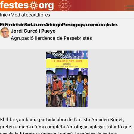
Inici
Mediateca
Llibres
Els Fanalets de Sant Jaume. Antologia. Poesia, goigs, auca, música, teatre.
Jordi Curcó i Pueyo
Agrupació Ilerdenca de Pessebristes
El llibre, amb una portada obra de l'artista Amadeu Bonet,
pretén a mena d'una completa Antologia, aplegar tot allò que,
des de la literatura (poesia i goigs), la música, la cultura