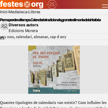
Inici
Mediateca
Llibres
Per no perdre el temps. Calendaris tradicionals, grans testimonis de la història
Diversos autors
Edicions Morera
any nou
calendari
almanac
cap d'any
Quantes tipologies de calendaris van existir? Com influïen les