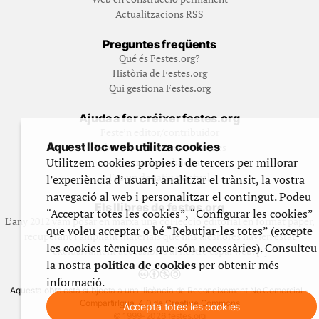
Actualitzacions RSS
Preguntes freqüents
Qué és Festes.org?
Història de Festes.org
Qui gestiona Festes.org
Ajuda a fer créixer festes.org
Feste’n editor/contribuidor
Aquest lloc web utilitza cookies
Subscriu-t’hi/Feste’n mecenes
Utilitzem cookies pròpies i de tercers per millorar
Contracta publicitat
Fes un donatiu puntual
l’experiència d’usuari, analitzar el trànsit, la vostra
navegació al web i personalitzar el contingut. Podeu
Els llibres de festes.org
“Acceptar totes les cookies”, “Configurar les cookies”
L’any 2012 vam posar en marxa una col·lecció editorial en format paper,
que voleu acceptar o bé “Rebutjar-les totes” (excepte
recuperant i ampliant materials que fins aleshores havien estat
les cookies tècniques que són necessàries). Consulteu
exclusivament accessibles al nostre espai web. [+]
la nostra
política de cookies
per obtenir més
informació.
Aquesta obra està subjecta a una llicència de Reconeixement No Comercial -
CompartirIgual 4.0 de Creative Commons
Accepta totes les cookies
© 1999-2026 festes.org