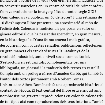
llunacions a lordre de la vida? Qui eren els almanaquers? Què
va convertir Barcelona en un centre editorial de primer ordre?
Com va evolucionar la imatge gràfica durant el segle XIX?
Quin calendari va publicar un 30 de febrer? I una setmana de
10 dies? Aquest llibre presenta una aproximació al món de
l'edició dels Calendaris tradicionals per posar en valor un
gènere editorial que ha passat desapercebut, en gran mesura,
en la historiografia.­­ D'una forma amena i molt gràfica,
descobrirem com aquestes senzilles publicacions reflecteixen
en gran manera els canvis viscuts a la Catalunya de la
revolució industrial, tant a nivell social com editorial.
S'estructura en set capítols, complementats per una
bibliografia, un glossari i la traducció dels textos en castellà.
Compta amb un pròleg a càrrec d'Amadeu Carbó, qui també és
l'autor dels textos juntament amb Norbert Tomàs.
L'historiador Albert Domènech fa una aproximació històrica al
context de l'època. El text central del llibre està enriquit amb
nombrosíssims gravats i reproduccions en color de calendaris
de tot tipus així com reproduccions dels seus interiors. També