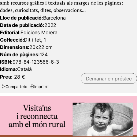
amb recursos gràfics i textuals als marges de les pàgines:
dades, curiositats, dites, observacions...
Lloc de publicació:
Barcelona
Data de publicació:
2022
Editorial:
Edicions Morera
Col·lecció:
Dit i fet, 1
Dimensions:
20x22 cm
Núm de pàgines:
124
ISBN:
978-84-123566-6-3
Idioma:
Català
Preu:
28 €
Demanar en préstec
Comparteix
Imprimir