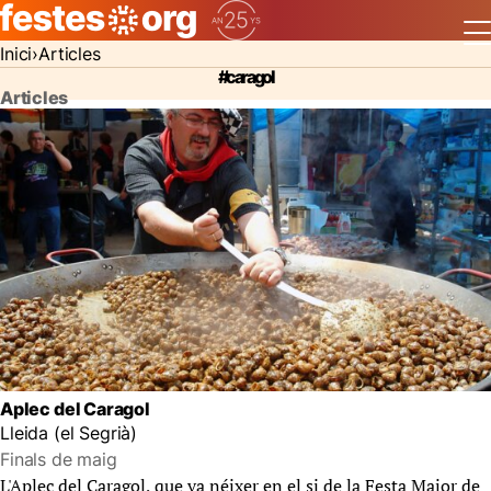
Inici
Articles
#caragol
Articles
Aplec del Caragol
Lleida (el Segrià)
Finals de maig
L'Aplec del Caragol, que va néixer en el si de la Festa Major de