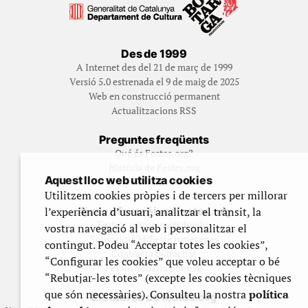
Des de 1999
A Internet des del 21 de març de 1999
Versió 5.0 estrenada el 9 de maig de 2025
Web en construcció permanent
Actualitzacions RSS
Preguntes freqüents
Qué és Festes.org?
Història de Festes.org
Aquest lloc web utilitza cookies
Qui gestiona Festes.org
Utilitzem cookies pròpies i de tercers per millorar
l’experiència d’usuari, analitzar el trànsit, la
Ajuda a fer créixer festes.org
Feste’n editor/contribuidor
vostra navegació al web i personalitzar el
Subscriu-t’hi/Feste’n mecenes
contingut. Podeu “Acceptar totes les cookies”,
Contracta publicitat
“Configurar les cookies” que voleu acceptar o bé
Fes un donatiu puntual
“Rebutjar-les totes” (excepte les cookies tècniques
que són necessàries). Consulteu la nostra
política
Els llibres de festes.org