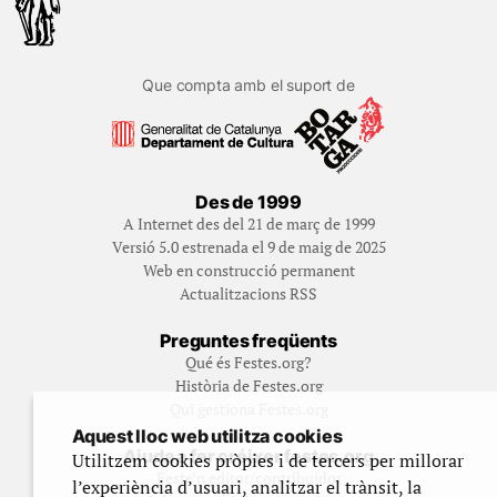
Que compta amb el suport de
Des de 1999
A Internet des del 21 de març de 1999
Versió 5.0 estrenada el 9 de maig de 2025
Web en construcció permanent
Actualitzacions RSS
Preguntes freqüents
Qué és Festes.org?
Història de Festes.org
Qui gestiona Festes.org
Aquest lloc web utilitza cookies
Ajuda a fer créixer festes.org
Utilitzem cookies pròpies i de tercers per millorar
Feste’n editor/contribuidor
l’experiència d’usuari, analitzar el trànsit, la