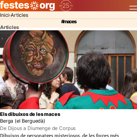
Inici
Articles
#maces
Articles
Els dibuixos de les maces
Berga (el Berguedà)
De Dijous a Diumenge de Corpus
Dibuixos de personatges misteriosos, de les forces més