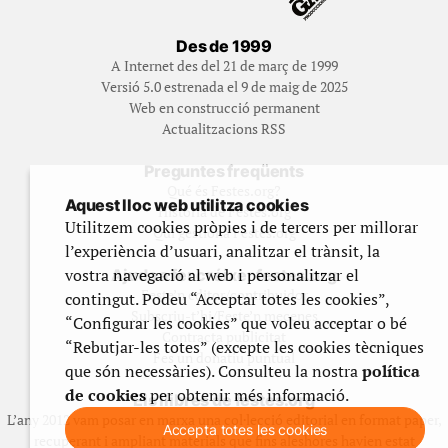
Des de 1999
A Internet des del 21 de març de 1999
Versió 5.0 estrenada el 9 de maig de 2025
Web en construcció permanent
Actualitzacions RSS
Preguntes freqüents
Qué és Festes.org?
Aquest lloc web utilitza cookies
Història de Festes.org
Utilitzem cookies pròpies i de tercers per millorar
Qui gestiona Festes.org
l’experiència d’usuari, analitzar el trànsit, la
vostra navegació al web i personalitzar el
Ajuda a fer créixer festes.org
Feste’n editor/contribuidor
contingut. Podeu “Acceptar totes les cookies”,
Subscriu-t’hi/Feste’n mecenes
“Configurar les cookies” que voleu acceptar o bé
Contracta publicitat
“Rebutjar-les totes” (excepte les cookies tècniques
Fes un donatiu puntual
que són necessàries). Consulteu la nostra
política
de cookies
per obtenir més informació.
Els llibres de festes.org
L’any 2012 vam posar en marxa una col·lecció editorial en format paper,
Accepta totes les cookies
recuperant i ampliant materials que fins aleshores havien estat