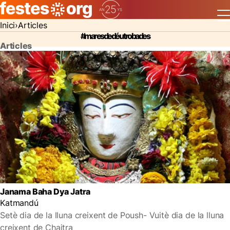
Inici
Articles
#maresdedéu trobades
Articles
Janama Baha Dya Jatra
Katmandú
Setè dia de la lluna creixent de Poush- Vuitè dia de la lluna
creixent de Chaitra