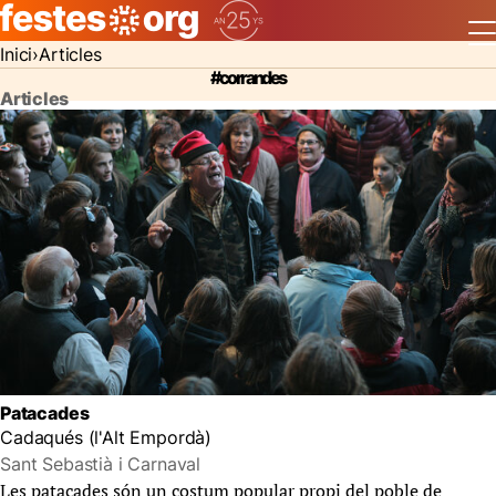
Inici
Articles
#corrandes
Articles
Patacades
Cadaqués (l'Alt Empordà)
Sant Sebastià i Carnaval
Les patacades són un costum popular propi del poble de