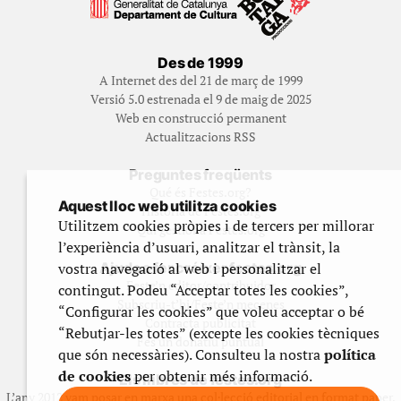
Des de 1999
A Internet des del 21 de març de 1999
Versió 5.0 estrenada el 9 de maig de 2025
Web en construcció permanent
Actualitzacions RSS
Preguntes freqüents
Qué és Festes.org?
Aquest lloc web utilitza cookies
Història de Festes.org
Utilitzem cookies pròpies i de tercers per millorar
Qui gestiona Festes.org
l’experiència d’usuari, analitzar el trànsit, la
vostra navegació al web i personalitzar el
Ajuda a fer créixer festes.org
Feste’n editor/contribuidor
contingut. Podeu “Acceptar totes les cookies”,
Subscriu-t’hi/Feste’n mecenes
“Configurar les cookies” que voleu acceptar o bé
Contracta publicitat
“Rebutjar-les totes” (excepte les cookies tècniques
Fes un donatiu puntual
que són necessàries). Consulteu la nostra
política
de cookies
per obtenir més informació.
Els llibres de festes.org
L’any 2012 vam posar en marxa una col·lecció editorial en format paper,