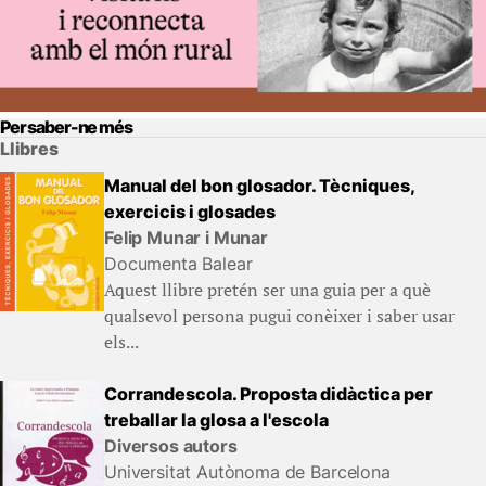
Per saber-ne més
Llibres
Manual del bon glosador. Tècniques,
exercicis i glosades
Felip Munar i Munar
Documenta Balear
Aquest llibre pretén ser una guia per a què
qualsevol persona pugui conèixer i saber usar
els...
Corrandescola. Proposta didàctica per
treballar la glosa a l'escola
Diversos autors
Universitat Autònoma de Barcelona