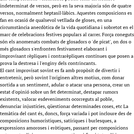
indeterminat de versos, però en la seva majoria són de quatre
versos, normalment heptasil·làbics. Aquestes composicions es
fan en ocasió de qualsevol vetllada de gloses, en una
circumstància anecdòtica de la vida quotidiana i sobretot en el
marc de celebracions festives populars al carrer. Força coneguts
són els anomenats combats de glosadors o 'de picat', on dos o
més glosadors s'enfronten festivament elaborant i
improvisant rèpliques i contrarèpliques contínues que posen a
prova la destresa i l'enginy dels contrincants.
El cant improvisat sovint es fa amb propòsit de divertir i
entretenir, però sovint l'originen altres motius, com donar
sortida a un sentiment, adular o atacar una persona, crear un
estat d'opinió sobre un fet determinat, destapar rumors
existents, valorar esdeveniments ocorreguts al poble,
denunciar injustícies, qüestionar determinades coses, etc La
temàtica del cant és, doncs, força variada i pot incloure des de
composicions humorístiques, satíriques i burlesques, a
expressions amoroses i eròtiques, passant per composicions