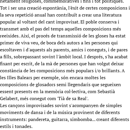
netament religioses, commemoratives i fins i tot polítiques.
Tot i ser una creació espontània, l'èxit de certes composicions i
la seva repetició anual han contribuït a crear una literatura
popular al voltant del cant improvisat. El poble conserva i
transmet amb el pas del temps aquelles composicions més
reeixides. Així, el procés de transmissió de les gloses ha estat
primer de viva veu, de boca dels autors a les persones qui
escoltaven i d'aquests als parents, amics i coneguts, i de pares
a fills, sobrepassant sovint l'àmbit local. I després, s'ha acabat
fixant per escrit, de la mà de persones que han volgut deixar
constància de les composicions més populars i/o brillants. A
les Illes Balears per exemple, són encara moltes les
composicions de glosadors semi llegendaris que segueixen
essent presents en la memòria col·lectiva, com Sebastià
Gelabert, més conegut com 'Tià de sa Real'.
Les cançons improvisades sovint s'acompanyen de simples
moviments de dansa i de la música provinent de diferents
instruments: pandereta, guitarra, ximbomba... creant diferents
estils i tonades.