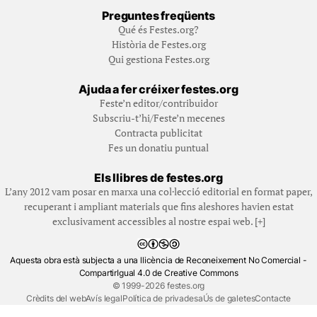
Preguntes freqüents
Qué és Festes.org?
Història de Festes.org
Qui gestiona Festes.org
Ajuda a fer créixer festes.org
Feste’n editor/contribuidor
Subscriu-t’hi/Feste’n mecenes
Contracta publicitat
Fes un donatiu puntual
Els llibres de festes.org
L’any 2012 vam posar en marxa una col·lecció editorial en format paper,
recuperant i ampliant materials que fins aleshores havien estat
exclusivament accessibles al nostre espai web. [+]
Aquesta obra està subjecta a una llicència de Reconeixement No Comercial -
CompartirIgual 4.0 de Creative Commons
© 1999-2026 festes.org
Crèdits del web
Avís legal
Política de privadesa
Ús de galetes
Contacte