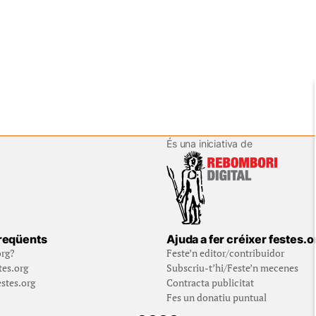
És una iniciativa de
reqüents
Ajuda a fer créixer festes.o
org?
Feste’n editor/contribuidor
tes.org
Subscriu-t’hi/Feste’n mecenes
stes.org
Contracta publicitat
Fes un donatiu puntual