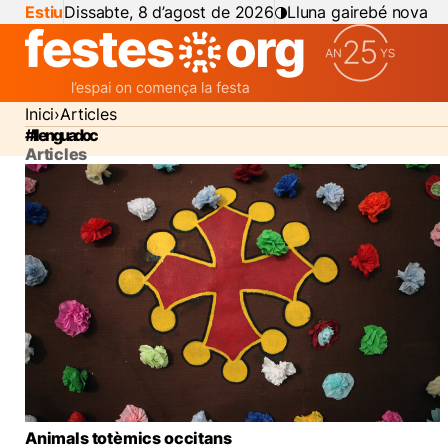
Estiu
Dissabte, 8 d’agost de 2026
Lluna gairebé nova
Inici
Articles
#llenguadoc
Articles
Animals totèmics occitans