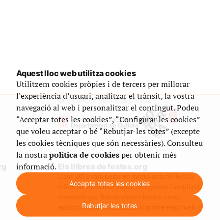
Aquest lloc web utilitza cookies
Utilitzem cookies pròpies i de tercers per millorar
l’experiència d’usuari, analitzar el trànsit, la vostra
Que compta amb el suport de
navegació al web i personalitzar el contingut. Podeu
“Acceptar totes les cookies”, “Configurar les cookies”
que voleu acceptar o bé “Rebutjar-les totes” (excepte
les cookies tècniques que són necessàries). Consulteu
la nostra
política de cookies
per obtenir més
informació.
rg
Els llibres de festes.org
L’any 2012 vam posar en marxa una col·lecció
Accepta totes les cookies
editorial en format paper, recuperant i ampliant
materials que fins aleshores havien estat
Rebutjar-les totes
exclusivament accessibles al nostre espai web. [+]