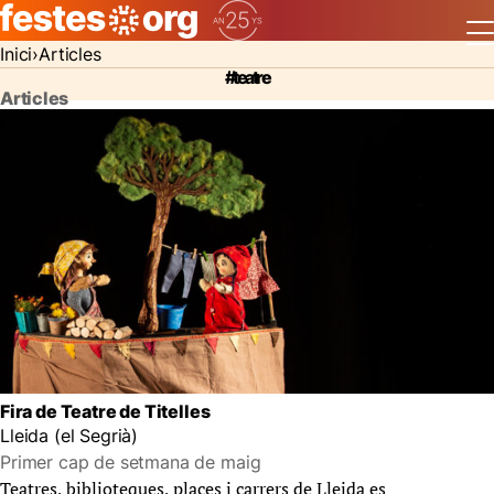
Inici
Articles
#teatre
Articles
Fira de Teatre de Titelles
Lleida (el Segrià)
Primer cap de setmana de maig
Teatres, biblioteques, places i carrers de Lleida es