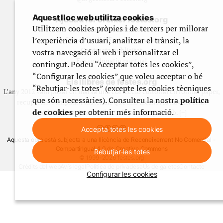
Aquest lloc web utilitza cookies
Ajuda a fer créixer festes.org
Utilitzem cookies pròpies i de tercers per millorar
Feste’n editor/contribuidor
l’experiència d’usuari, analitzar el trànsit, la
Subscriu-t’hi/Feste’n mecenes
Contracta publicitat
vostra navegació al web i personalitzar el
Fes un donatiu puntual
contingut. Podeu “Acceptar totes les cookies”,
“Configurar les cookies” que voleu acceptar o bé
Els llibres de festes.org
“Rebutjar-les totes” (excepte les cookies tècniques
L’any 2012 vam posar en marxa una col·lecció editorial en format paper,
que són necessàries). Consulteu la nostra
política
recuperant i ampliant materials que fins aleshores havien estat
de cookies
per obtenir més informació.
exclusivament accessibles al nostre espai web. [+]
Accepta totes les cookies
Aquesta obra està subjecta a una llicència de Reconeixement No Comercial -
CompartirIgual 4.0 de Creative Commons
Rebutjar-les totes
© 1999-2026 festes.org
Crèdits del web
Avís legal
Política de privadesa
Ús de galetes
Contacte
Configurar les cookies