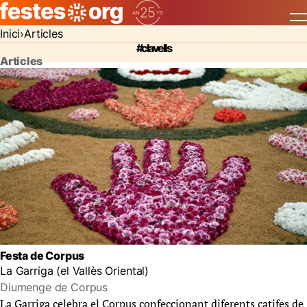
Inici
Articles
#clavells
Articles
Festa de Corpus
La Garriga (el Vallès Oriental)
Diumenge de Corpus
La Garriga celebra el Corpus confeccionant diferents catifes de