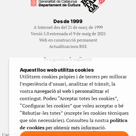
Des de 1999
A Internet des del 21 de març de 1999
Versió 5.0 estrenada el 9 de maig de 2025
Web en construcció permanent
Actualitzacions RSS
Preguntes freqüents
Qué és Festes.org?
Aquest lloc web utilitza cookies
Història de Festes.org
Utilitzem cookies pròpies i de tercers per millorar
Qui gestiona Festes.org
l’experiència d’usuari, analitzar el trànsit, la
vostra navegació al web i personalitzar el
Ajuda a fer créixer festes.org
Feste’n editor/contribuidor
contingut. Podeu “Acceptar totes les cookies”,
Subscriu-t’hi/Feste’n mecenes
“Configurar les cookies” que voleu acceptar o bé
Contracta publicitat
“Rebutjar-les totes” (excepte les cookies tècniques
Fes un donatiu puntual
que són necessàries). Consulteu la nostra
política
de cookies
per obtenir més informació.
Els llibres de festes.org
L’any 2012 vam posar en marxa una col·lecció editorial en format paper,