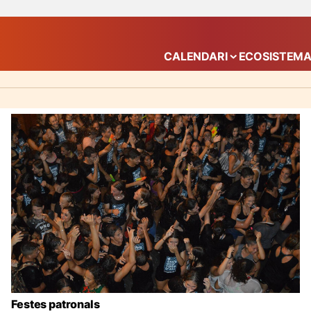
CALENDARI
ECOSISTEM
Mostra el submenú
Festes patronals