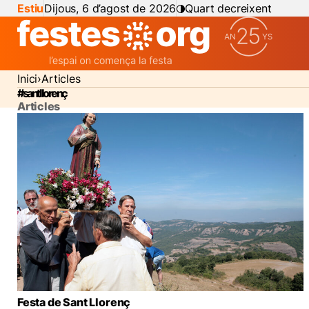
Estiu
Dijous, 6 d’agost de 2026
Quart decreixent
Inici
Articles
#sant llorenç
Articles
Festa de Sant Llorenç