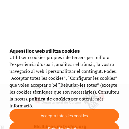
Aquest lloc web utilitza cookies
Utilitzem cookies pròpies i de tercers per millorar
l’experiència d’usuari, analitzar el trànsit, la vostra
navegació al web i personalitzar el contingut. Podeu
“Acceptar totes les cookies”, “Configurar les cookies”
que voleu acceptar o bé “Rebutjar-les totes” (excepte
Que compta amb el suport de
les cookies tècniques que són necessàries). Consulteu
la nostra
política de cookies
per obtenir més
informació.
Accepta totes les cookies
rg
Els llibres de festes.org
Rebutjar-les totes