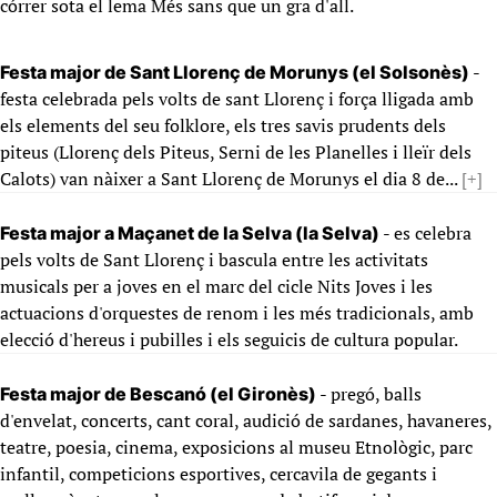
córrer sota el lema Més sans que un gra d'all.
-
Festa major de Sant Llorenç de Morunys (el Solsonès)
festa celebrada pels volts de sant Llorenç i força lligada amb
els elements del seu folklore, els tres savis prudents dels
piteus (Llorenç dels Piteus, Serni de les Planelles i lleïr dels
Calots) van nàixer a Sant Llorenç de Morunys el dia 8 de...
[+]
- es celebra
Festa major a Maçanet de la Selva (la Selva)
pels volts de Sant Llorenç i bascula entre les activitats
musicals per a joves en el marc del cicle Nits Joves i les
actuacions d'orquestes de renom i les més tradicionals, amb
elecció d'hereus i pubilles i els seguicis de cultura popular.
- pregó, balls
Festa major de Bescanó (el Gironès)
d'envelat, concerts, cant coral, audició de sardanes, havaneres,
teatre, poesia, cinema, exposicions al museu Etnològic, parc
infantil, competicions esportives, cercavila de gegants i