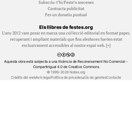
Subscriu-t’hi/Feste’n mecenes
Contracta publicitat
Fes un donatiu puntual
Els llibres de festes.org
L’any 2012 vam posar en marxa una col·lecció editorial en format paper,
recuperant i ampliant materials que fins aleshores havien estat
exclusivament accessibles al nostre espai web. [+]
Aquesta obra està subjecta a una llicència de Reconeixement No Comercial -
CompartirIgual 4.0 de Creative Commons
© 1999-2026 festes.org
Crèdits del web
Avís legal
Política de privadesa
Ús de galetes
Contacte