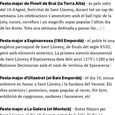
- és pels volts
Festa major de Pinell de Brai (la Terra Alta)
del 10 d'Agost, festivitat de Sant Llorenç, durant tot un cap de
setmana. Les celebracions s'amenitzen amb el ball típic de la
jota, curses, correfocs i un magnífic sopar popular l'últim dia
de les festes. Tota una setmana dedicada a passar-ho...
[+]
- el poble té una
Festa major a Espinavessa (l'Alt Empordà)
església parroquial de Sant Llorenç, de finals del segle XVIII,
però amb elements anteriors. La primera menció documental
de Sant Llorenç d'Espinavessa data dels anys 1279 i 1280 a les
Rationes Decimorum amb el nom de "ecclesia de Spinaversa".
- el dia 10, missa
Festa major d'Ullastret (el Baix Empordà)
solemne en honor a Sant Llorenç i la Sardana del Vermut. Els
dies anteriors i posteriors, sopar popular al carrer, Nit Jove,
exhibició de capgrossos, sardanes i havaneres, etc
- festes Majors per
Festa major a La Galera (el Montsià)