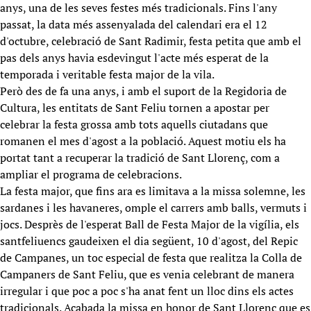
anys, una de les seves festes més tradicionals. Fins l'any
passat, la data més assenyalada del calendari era el 12
d'octubre, celebració de Sant Radimir, festa petita que amb el
pas dels anys havia esdevingut l'acte més esperat de la
temporada i veritable festa major de la vila.
Però des de fa una anys, i amb el suport de la Regidoria de
Cultura, les entitats de Sant Feliu tornen a apostar per
celebrar la festa grossa amb tots aquells ciutadans que
romanen el mes d'agost a la població. Aquest motiu els ha
portat tant a recuperar la tradició de Sant Llorenç, com a
ampliar el programa de celebracions.
La festa major, que fins ara es limitava a la missa solemne, les
sardanes i les havaneres, omple el carrers amb balls, vermuts i
jocs. Desprès de l'esperat Ball de Festa Major de la vigília, els
santfeliuencs gaudeixen el dia següent, 10 d'agost, del Repic
de Campanes, un toc especial de festa que realitza la Colla de
Campaners de Sant Feliu, que es venia celebrant de manera
irregular i que poc a poc s'ha anat fent un lloc dins els actes
tradicionals. Acabada la missa en honor de Sant Llorenç que es