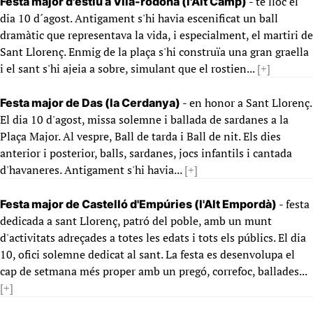
- té lloc el
Festa major d'estiu a Vila-rodona (l'Alt Camp)
dia 10 d´agost. Antigament s'hi havia escenificat un ball
dramàtic que representava la vida, i especialment, el martiri de
Sant Llorenç. Enmig de la plaça s'hi construïa una gran graella
i el sant s'hi ajeia a sobre, simulant que el rostien...
[+]
- en honor a Sant Llorenç.
Festa major de Das (la Cerdanya)
El dia 10 d'agost, missa solemne i ballada de sardanes a la
Plaça Major. Al vespre, Ball de tarda i Ball de nit. Els dies
anterior i posterior, balls, sardanes, jocs infantils i cantada
d'havaneres. Antigament s'hi havia...
[+]
- festa
Festa major de Castelló d'Empúries (l'Alt Empordà)
dedicada a sant Llorenç, patró del poble, amb un munt
d'activitats adreçades a totes les edats i tots els públics. El dia
10, ofici solemne dedicat al sant. La festa es desenvolupa el
cap de setmana més proper amb un pregó, correfoc, ballades...
[+]