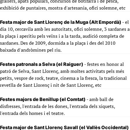
grallers, àpats populars, concursos de botifarra i de pesca,
exhibició de puntaires, mostra d'artesania, ofici solemne, etc
- el
Festa major de Sant Llorenç de la Muga (Alt Empordà)
dia 10, cercavila amb les autoritats, ofici solemne, 3 sardanes a
la plaça i aperitiu pels veïns i a la tarda, audició completa de
sardanes. Des de 2009, dormida a la plaça i des del 2010
baixada d'andròmines pel riu.
- festes en honor al
Festes patronals a Selva (el Raiguer)
patró de Selva, Sant Llorenç, amb moltes activitats pels més
petits, vespre de rock, teatre, cinema a la fresca, la tradicional
revetlla de Sant Llorenç i nit de Sant Llorenç, etc
- amb ball de
Festes majors de Benillup (el Comtat)
disfresses, l'entrada de les dones, l'entrada dels xiquets,
l'entrada dels homes i el teatre.
Festa major de Sant Llorenç Savall (el Vallès Occidental)