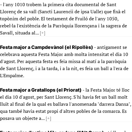
- l'any 1010 trobem la primera cita documental de Sant
Llorenç de sa vall (Sancti Laurencii de ipsa Ualle) que fixà el
topònim del poble. El testament de Fruiló de l'any 1050,
rebel·la l'existència de la Parròquia llorençana i la sagrera de
Savall, situada al...
[+]
- antigament se
Festa major a Campdevànol (el Ripollès)
celebrava aquesta Festa Major amb molta intensitat el dia 10
d'agost. Per aquesta festa es feia missa al matí a la parròquia
de Sant Llorenç, i a la tarda, i a la nit, es feia un ball a l'era de
L'Empalme.
- la Festa Major té lloc
Festa major a Gratallops (el Priorat)
el dia 10 d'agost, per Sant Llorenç. S'hi havia fet un ball molt
lluït al final de la qual es ballava l'anomenada "darrera Dansa",
qua també havia estat propi d'altres pobles de la comarca. Es
posava un objecte a...
[+]