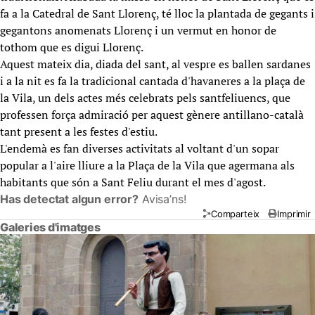
fa a la Catedral de Sant Llorenç, té lloc la plantada de gegants i
gegantons anomenats Llorenç i un vermut en honor de
tothom que es digui Llorenç.
Aquest mateix dia, diada del sant, al vespre es ballen sardanes
i a la nit es fa la tradicional cantada d'havaneres a la plaça de
la Vila, un dels actes més celebrats pels santfeliuencs, que
professen força admiració per aquest gènere antillano-català
tant present a les festes d'estiu.
L'endemà es fan diverses activitats al voltant d'un sopar
popular a l'aire lliure a la Plaça de la Vila que agermana als
habitants que són a Sant Feliu durant el mes d'agost.
Has detectat algun error?
Avisa’ns!
Comparteix
Imprimir
Galeries d'imatges