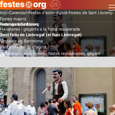
Inici
Calendari
Festes d'estiu
Agost
Festes de Sant Llorenç
Festes majors
Festa major de Sant Llorenç
Havaneres i gegants a la festa recuperada
Sant Feliu de Llobregat (el Baix Llobregat)
Vegueria de Barcelona
Pels volts del 10 d'agost
festa major
sant llorenç
festes recuperades
gegant