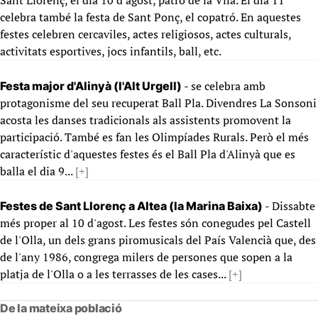
Sant Llorenç, el dia 10 d'agost, patró de la Vila. El dia 11
celebra també la festa de Sant Ponç, el copatró. En aquestes
festes celebren cercaviles, actes religiosos, actes culturals,
activitats esportives, jocs infantils, ball, etc.
- se celebra amb
Festa major d'Alinyà (l'Alt Urgell)
protagonisme del seu recuperat Ball Pla. Divendres La Sonsoni
acosta les danses tradicionals als assistents promovent la
participació. També es fan les Olimpíades Rurals. Però el més
característic d'aquestes festes és el Ball Pla d'Alinyà que es
balla el dia 9...
[+]
- Dissabte
Festes de Sant Llorenç a Altea (la Marina Baixa)
més proper al 10 d'agost. Les festes són conegudes pel Castell
de l'Olla, un dels grans piromusicals del País Valencià que, des
de l'any 1986, congrega milers de persones que sopen a la
platja de l'Olla o a les terrasses de les cases...
[+]
De la mateixa població