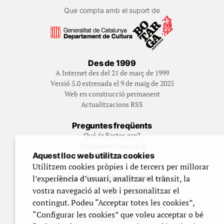
Que compta amb el suport de
Des de 1999
A Internet des del 21 de març de 1999
Versió 5.0 estrenada el 9 de maig de 2025
Web en construcció permanent
Actualitzacions RSS
Preguntes freqüents
Qué és Festes.org?
Història de Festes.org
Aquest lloc web utilitza cookies
Qui gestiona Festes.org
Utilitzem cookies pròpies i de tercers per millorar
Ajuda a fer créixer festes.org
l’experiència d’usuari, analitzar el trànsit, la
Feste’n editor/contribuidor
vostra navegació al web i personalitzar el
Subscriu-t’hi/Feste’n mecenes
contingut. Podeu “Acceptar totes les cookies”,
Contracta publicitat
“Configurar les cookies” que voleu acceptar o bé
Fes un donatiu puntual