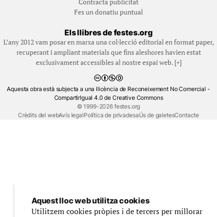
Contracta publicitat
Fes un donatiu puntual
Els llibres de festes.org
L’any 2012 vam posar en marxa una col·lecció editorial en format paper,
recuperant i ampliant materials que fins aleshores havien estat
exclusivament accessibles al nostre espai web. [+]
Aquesta obra està subjecta a una llicència de Reconeixement No Comercial -
CompartirIgual 4.0 de Creative Commons
© 1999-2026 festes.org
Crèdits del web
Avís legal
Política de privadesa
Ús de galetes
Contacte
Aquest lloc web utilitza cookies
Utilitzem cookies pròpies i de tercers per millorar