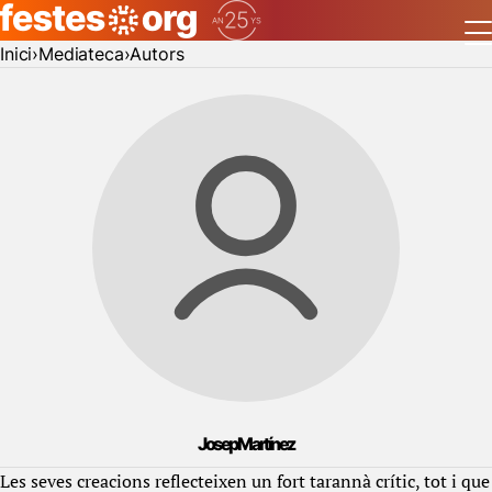
Inici
Mediateca
Autors
Josep Martínez
Les seves creacions reflecteixen un fort tarannà crític, tot i que