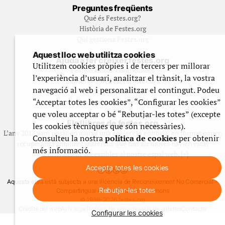
Preguntes freqüents
Qué és Festes.org?
Història de Festes.org
Qui gestiona Festes.org
Aquest lloc web utilitza cookies
Ajuda a fer créixer festes.org
Utilitzem cookies pròpies i de tercers per millorar
Feste’n editor/contribuidor
l’experiència d’usuari, analitzar el trànsit, la vostra
Subscriu-t’hi/Feste’n mecenes
navegació al web i personalitzar el contingut. Podeu
Contracta publicitat
“Acceptar totes les cookies”, “Configurar les cookies”
Fes un donatiu puntual
que voleu acceptar o bé “Rebutjar-les totes” (excepte
Els llibres de festes.org
les cookies tècniques que són necessàries).
L’any 2012 vam posar en marxa una col·lecció editorial en format paper,
Consulteu la nostra
política de cookies
per obtenir
recuperant i ampliant materials que fins aleshores havien estat
més informació.
exclusivament accessibles al nostre espai web. [+]
Accepta totes les cookies
Aquesta obra està subjecta a una llicència de Reconeixement No Comercial -
Rebutjar-les totes
CompartirIgual 4.0 de Creative Commons
© 1999-2026 festes.org
Crèdits del web
Avís legal
Política de privadesa
Ús de galetes
Contacte
Configurar les cookies