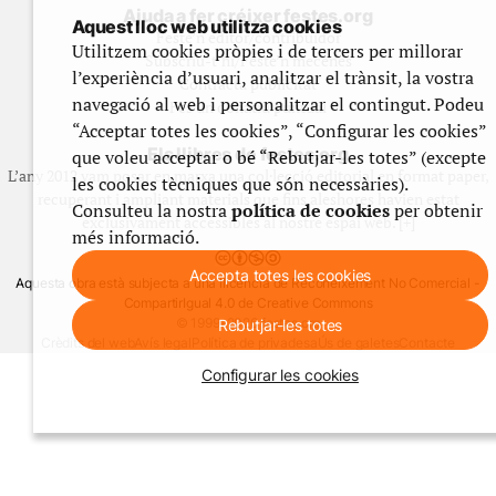
Ajuda a fer créixer festes.org
Aquest lloc web utilitza cookies
Feste’n editor/contribuidor
Utilitzem cookies pròpies i de tercers per millorar
Subscriu-t’hi/Feste’n mecenes
l’experiència d’usuari, analitzar el trànsit, la vostra
Contracta publicitat
navegació al web i personalitzar el contingut. Podeu
Fes un donatiu puntual
“Acceptar totes les cookies”, “Configurar les cookies”
Els llibres de festes.org
que voleu acceptar o bé “Rebutjar-les totes” (excepte
L’any 2012 vam posar en marxa una col·lecció editorial en format paper,
les cookies tècniques que són necessàries).
recuperant i ampliant materials que fins aleshores havien estat
Consulteu la nostra
política de cookies
per obtenir
exclusivament accessibles al nostre espai web. [+]
més informació.
Accepta totes les cookies
Aquesta obra està subjecta a una llicència de Reconeixement No Comercial -
CompartirIgual 4.0 de Creative Commons
© 1999-2026 festes.org
Rebutjar-les totes
Crèdits del web
Avís legal
Política de privadesa
Ús de galetes
Contacte
Configurar les cookies