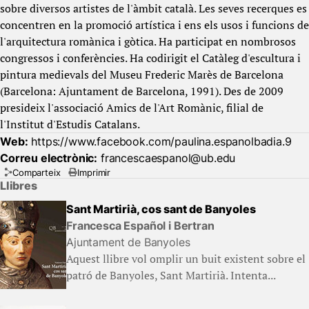
sobre diversos artistes de l'àmbit català. Les seves recerques es
concentren en la promoció artística i ens els usos i funcions de
l'arquitectura romànica i gòtica. Ha participat en nombrosos
congressos i conferències. Ha codirigit el Catàleg d'escultura i
pintura medievals del Museu Frederic Marès de Barcelona
(Barcelona: Ajuntament de Barcelona, 1991). Des de 2009
presideix l'associació Amics de l'Art Romànic, filial de
l'Institut d'Estudis Catalans.
Web:
https://www.facebook.com/paulina.espanolbadia.9
Correu electrònic:
francescaespanol@ub.edu
Comparteix
Imprimir
Llibres
Sant Martirià, cos sant de Banyoles
Francesca Español i Bertran
Ajuntament de Banyoles
Aquest llibre vol omplir un buit existent sobre el
patró de Banyoles, Sant Martirià. Intenta...