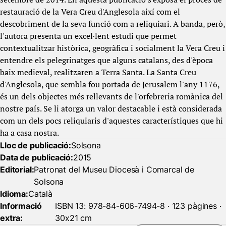
restauració de la Vera Creu d'Anglesola així com el
descobriment de la seva funció com a reliquiari. A banda, però,
l'autora presenta un excel·lent estudi que permet
contextualitzar històrica, geogràfica i socialment la Vera Creu i
entendre els pelegrinatges que alguns catalans, des d'època
baix medieval, realitzaren a Terra Santa. La Santa Creu
d'Anglesola, que sembla fou portada de Jerusalem l'any 1176,
és un dels objectes més rellevants de l'orfebreria romànica del
nostre país. Se li atorga un valor destacable i està considerada
com un dels pocs reliquiaris d'aquestes característiques que hi
ha a casa nostra.
Lloc de publicació:
Solsona
Data de publicació:
2015
Editorial:
Patronat del Museu Diocesà i Comarcal de
Solsona
Idioma:
Català
Informació
ISBN 13: 978-84-606-7494-8 · 123 pàgines ·
extra:
30x21 cm