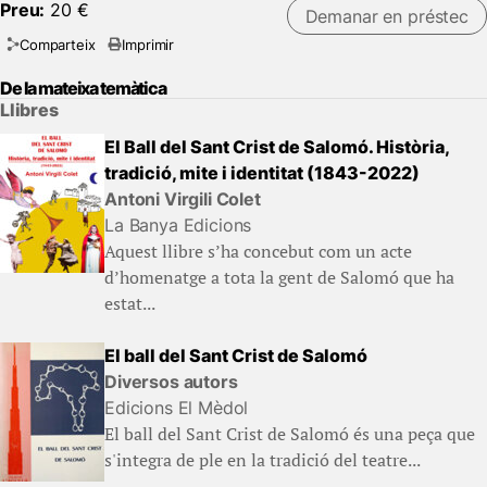
Preu:
20 €
Demanar en préstec
Comparteix
Imprimir
De la mateixa temàtica
Llibres
El Ball del Sant Crist de Salomó. Història,
tradició, mite i identitat (1843-2022)
Antoni Virgili Colet
La Banya Edicions
Aquest llibre s’ha concebut com un acte
d’homenatge a tota la gent de Salomó que ha
estat...
El ball del Sant Crist de Salomó
Diversos autors
Edicions El Mèdol
El ball del Sant Crist de Salomó és una peça que
s'integra de ple en la tradició del teatre...