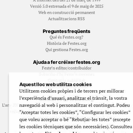
Versió 5.0 estrenada el 9 de maig de 2025
Web en construcció permanent
Actualitzacions RSS
Preguntes freqüents
Qué és Festes.org?
Història de Festes.org
Qui gestiona Festes.org
Ajuda a fer créixer festes.org
Feste’n editor/contribuidor
Subscriu-t’hi/Feste’n mecenes
Contracta publicitat
Aquest lloc web utilitza cookies
Fes un donatiu puntual
Utilitzem cookies pròpies i de tercers per millorar
l’experiència d’usuari, analitzar el trànsit, la vostra
Els llibres de festes.org
navegació al web i personalitzar el contingut. Podeu
L’any 2012 vam posar en marxa una col·lecció editorial en format paper,
recuperant i ampliant materials que fins aleshores havien estat
“Acceptar totes les cookies”, “Configurar les cookies”
exclusivament accessibles al nostre espai web. [+]
que voleu acceptar o bé “Rebutjar-les totes” (excepte
les cookies tècniques que són necessàries). Consulteu