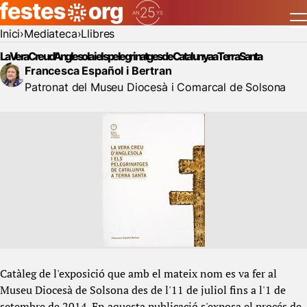
Inici
Mediateca
Llibres
La Vera Creu d'Anglesola i els pelegrinatges de Catalunya a Terra Santa
Francesca Español i Bertran
Patronat del Museu Diocesà i Comarcal de Solsona
Catàleg de l'exposició que amb el mateix nom es va fer al
Museu Diocesà de Solsona des de l'11 de juliol fins a l'1 de
setembre de 2014. En aquesta publicació s'exposa el procés de