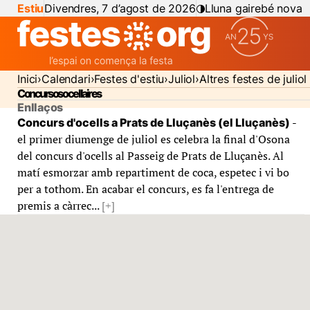
Estiu
Divendres, 7 d’agost de 2026
Lluna gairebé nova
Inici
Calendari
Festes d'estiu
Juliol
Altres festes de juliol
Concursos ocellaires
Enllaços
-
Concurs d'ocells a Prats de Lluçanès (el Lluçanès)
el primer diumenge de juliol es celebra la final d'Osona
del concurs d'ocells al Passeig de Prats de Lluçanès. Al
matí esmorzar amb repartiment de coca, espetec i vi bo
per a tothom. En acabar el concurs, es fa l'entrega de
premis a càrrec...
[+]