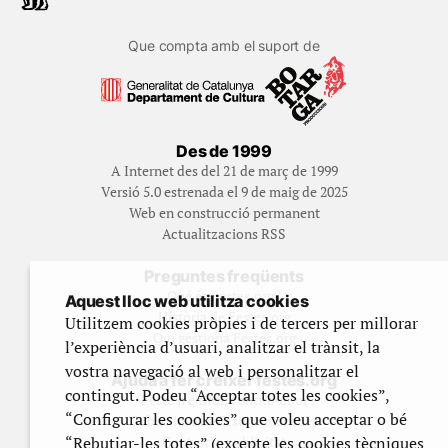
Que compta amb el suport de
Des de 1999
A Internet des del 21 de març de 1999
Versió 5.0 estrenada el 9 de maig de 2025
Web en construcció permanent
Actualitzacions RSS
Preguntes freqüents
Qué és Festes.org?
Aquest lloc web utilitza cookies
Història de Festes.org
Utilitzem cookies pròpies i de tercers per millorar
Qui gestiona Festes.org
l’experiència d’usuari, analitzar el trànsit, la
vostra navegació al web i personalitzar el
Ajuda a fer créixer festes.org
contingut. Podeu “Acceptar totes les cookies”,
Feste’n editor/contribuidor
“Configurar les cookies” que voleu acceptar o bé
Subscriu-t’hi/Feste’n mecenes
“Rebutjar-les totes” (excepte les cookies tècniques
Contracta publicitat