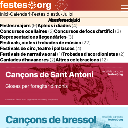
Inici
Calendari
Festes d'estiu
Juliol
Altres festes de juliol
Festes majors
(9)
Aplecs i diades
(4)
Concursos ocellaires
(2)
Concursos de focs d'artifici
(3)
Representacions llegendàries
(3)
Festivals, cicles i trobades de música
(22)
Festivals de circ, teatre i pallassos
(4)
Festivals de narrativa oral
(1)
Trobades d'acordionistes
(2)
Cantades d'havaneres
(2)
Altres celebracions
(12)