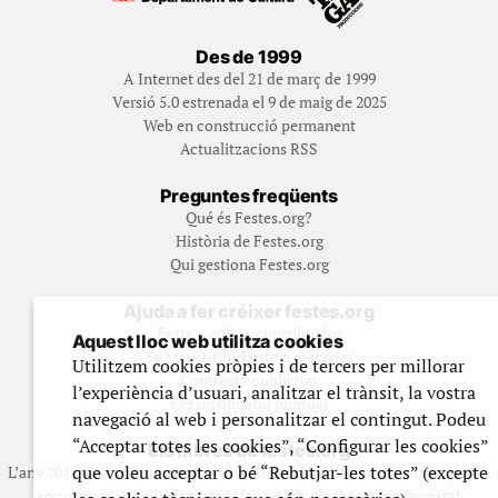
Des de 1999
A Internet des del 21 de març de 1999
Versió 5.0 estrenada el 9 de maig de 2025
Web en construcció permanent
Actualitzacions RSS
Preguntes freqüents
Qué és Festes.org?
Història de Festes.org
Qui gestiona Festes.org
Ajuda a fer créixer festes.org
Feste’n editor/contribuidor
Aquest lloc web utilitza cookies
Subscriu-t’hi/Feste’n mecenes
Utilitzem cookies pròpies i de tercers per millorar
Contracta publicitat
l’experiència d’usuari, analitzar el trànsit, la vostra
Fes un donatiu puntual
navegació al web i personalitzar el contingut. Podeu
“Acceptar totes les cookies”, “Configurar les cookies”
Els llibres de festes.org
que voleu acceptar o bé “Rebutjar-les totes” (excepte
L’any 2012 vam posar en marxa una col·lecció editorial en format paper,
recuperant i ampliant materials que fins aleshores havien estat