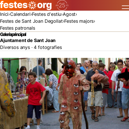
Inici
Calendari
Festes d'estiu
Agost
Festes de Sant Joan Degollat
Festes majors
Festes patronals
Galeria principal
Ajuntament de Sant Joan
Diversos anys · 4 fotografies