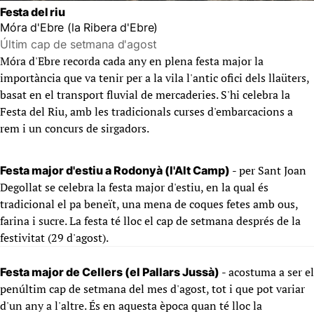
Festa del riu
Móra d'Ebre (la Ribera d'Ebre)
Últim cap de setmana d'agost
Móra d'Ebre recorda cada any en plena festa major la
importància que va tenir per a la vila l'antic ofici dels llaüters,
basat en el transport fluvial de mercaderies. S'hi celebra la
Festa del Riu, amb les tradicionals curses d'embarcacions a
rem i un concurs de sirgadors.
- per Sant Joan
Festa major d'estiu a Rodonyà (l'Alt Camp)
Degollat se celebra la festa major d'estiu, en la qual és
tradicional el pa beneït, una mena de coques fetes amb ous,
farina i sucre. La festa té lloc el cap de setmana després de la
festivitat (29 d'agost).
- acostuma a ser el
Festa major de Cellers (el Pallars Jussà)
penúltim cap de setmana del mes d'agost, tot i que pot variar
d'un any a l'altre. És en aquesta època quan té lloc la