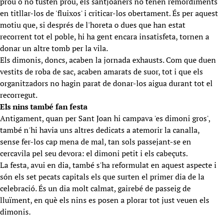
prou o no tusten prou, els santjoaners no tenen remordiments
en titllar-los de 'fluixos' i criticar-los obertament. És per aquest
motiu que, si després de l'horeta o dues que han estat
recorrent tot el poble, hi ha gent encara insatisfeta, tornen a
donar un altre tomb per la vila.
Els dimonis, doncs, acaben la jornada exhausts. Com que duen
vestits de roba de sac, acaben amarats de suor, tot i que els
organitzadors no hagin parat de donar-los aigua durant tot el
recorregut.
Els nins també fan festa
Antigament, quan per Sant Joan hi campava 'es dimoni gros',
també n'hi havia uns altres dedicats a atemorir la canalla,
sense fer-los cap mena de mal, tan sols passejant-se en
cercavila pel seu devora: el dimoni petit i els cabeçuts.
La festa, avui en dia, també s'ha reformulat en aquest aspecte i
són els set pecats capitals els que surten el primer dia de la
celebració. És un dia molt calmat, gairebé de passeig de
lluïment, en què els nins es posen a plorar tot just veuen els
dimonis.