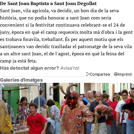
De Sant Joan Baptista a Sant Joan Degollat
Sant Joan, vila agrícola, va decidir, un bon dia de la seva
història, que no podia honorar a sant Joan com seria
convenient si la festivitat continuava celebrant-se el 24 de
juny, època en què el camp requereix molta mà d'obra i la gent
es trobava foravila, treballant. És per aquest motiu que els
santjoaners van decidir traslladar el patronatge de la seva vila
a un altre sant Joan, el de l'agost, època en què la feina del
camp ja està feta.
Has detectat algun error?
Avisa’ns!
Comparteix
Imprimir
Galeries d'imatges