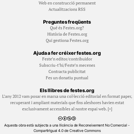
Web en construcció permanent
Actualitzacions RSS
Preguntes freqüents
Qué és Festes.org?
Història de Festes.org
Qui gestiona Festes.org
Ajuda a fer créixer festes.org
Feste’n editor/contribuidor
Subscriu-t’hi/Feste’n mecenes
Contracta publicitat
Fes un donatiu puntual
Els llibres de festes.org
L’any 2012 vam posar en marxa una col·lecció editorial en format paper,
recuperant i ampliant materials que fins aleshores havien estat
exclusivament accessibles al nostre espai web. [+]
Aquesta obra està subjecta a una llicència de Reconeixement No Comercial -
CompartirIgual 4.0 de Creative Commons