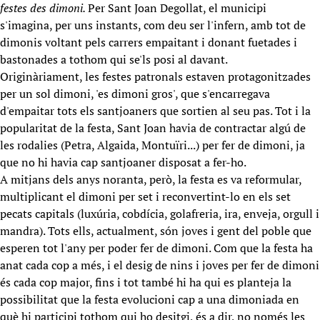
festes des dimoni.
Per Sant Joan Degollat, el municipi
s'imagina, per uns instants, com deu ser l'infern, amb tot de
dimonis voltant pels carrers empaitant i donant fuetades i
bastonades a tothom qui se'ls posi al davant.
Originàriament, les festes patronals estaven protagonitzades
per un sol dimoni, 'es dimoni gros', que s'encarregava
d'empaitar tots els santjoaners que sortien al seu pas. Tot i la
popularitat de la festa, Sant Joan havia de contractar algú de
les rodalies (Petra, Algaida, Montuïri...) per fer de dimoni, ja
que no hi havia cap santjoaner disposat a fer-ho.
A mitjans dels anys noranta, però, la festa es va reformular,
multiplicant el dimoni per set i reconvertint-lo en els set
pecats capitals (luxúria, cobdícia, golafreria, ira, enveja, orgull i
mandra). Tots ells, actualment, són joves i gent del poble que
esperen tot l'any per poder fer de dimoni. Com que la festa ha
anat cada cop a més, i el desig de nins i joves per fer de dimoni
és cada cop major, fins i tot també hi ha qui es planteja la
possibilitat que la festa evolucioni cap a una dimoniada en
què hi participi tothom qui ho desitgi, és a dir, no només les