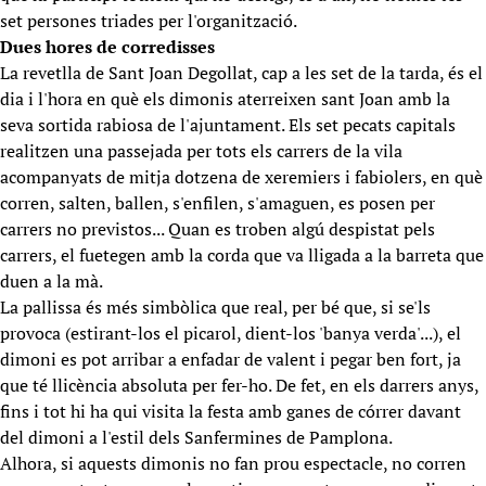
set persones triades per l'organització.
Dues hores de corredisses
La revetlla de Sant Joan Degollat, cap a les set de la tarda, és el
dia i l'hora en què els dimonis aterreixen sant Joan amb la
seva sortida rabiosa de l'ajuntament. Els set pecats capitals
realitzen una passejada per tots els carrers de la vila
acompanyats de mitja dotzena de xeremiers i fabiolers, en què
corren, salten, ballen, s'enfilen, s'amaguen, es posen per
carrers no previstos... Quan es troben algú despistat pels
carrers, el fuetegen amb la corda que va lligada a la barreta que
duen a la mà.
La pallissa és més simbòlica que real, per bé que, si se'ls
provoca (estirant-los el picarol, dient-los 'banya verda'...), el
dimoni es pot arribar a enfadar de valent i pegar ben fort, ja
que té llicència absoluta per fer-ho. De fet, en els darrers anys,
fins i tot hi ha qui visita la festa amb ganes de córrer davant
del dimoni a l'estil dels Sanfermines de Pamplona.
Alhora, si aquests dimonis no fan prou espectacle, no corren