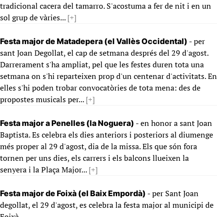
tradicional cacera del tamarro. S'acostuma a fer de nit i en un
sol grup de vàries...
[+]
- per
Festa major de Matadepera (el Vallès Occidental)
sant Joan Degollat, el cap de setmana després del 29 d'agost.
Darrerament s'ha ampliat, pel que les festes duren tota una
setmana on s'hi reparteixen prop d'un centenar d'activitats. En
elles s'hi poden trobar convocatòries de tota mena: des de
propostes musicals per...
[+]
- en honor a sant Joan
Festa major a Penelles (la Noguera)
Baptista. Es celebra els dies anteriors i posteriors al diumenge
més proper al 29 d'agost, dia de la missa. Els que són fora
tornen per uns dies, els carrers i els balcons llueixen la
senyera i la Plaça Major...
[+]
- per Sant Joan
Festa major de Foixà (el Baix Empordà)
degollat, el 29 d'agost, es celebra la festa major al municipi de
Foixà.