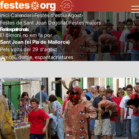
Inici
Calendari
Festes d'estiu
Agost
Festes de Sant Joan Degollat
Festes majors
Festes patronals
El dimoni no em fa por
Sant Joan (el Pla de Mallorca)
Pels volts del 29 d'agost
dimoni
diable
espantacriatures